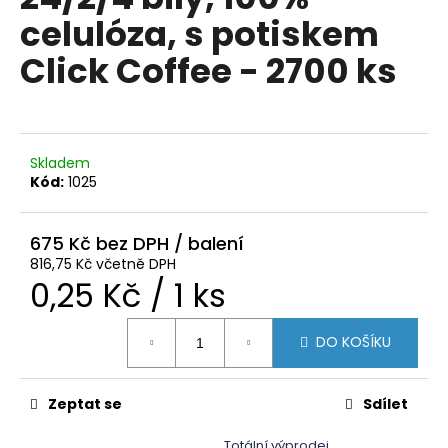
je
a
celulóza, s potiskem
0,0
z
j
Click Coffee - 2700 ks
5
í
hvězdiček.
t
?
Skladem
Kód:
1025
HLEDAT
675 Kč
816,75 Kč včetně DPH
Měrná
0,25 Kč / 1 ks
D
cena:
o
DO KOŠÍKU
p
o
r
Zeptat se
Sdílet
u
Totální výprodej