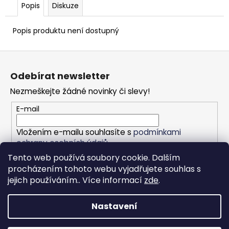
Popis
Diskuze
Popis produktu není dostupný
Z
á
Odebírat newsletter
p
Nezmeškejte žádné novinky či slevy!
a
t
E-mail
í
Vložením e-mailu souhlasíte s
podmínkami
ochrany osobních údajů
Tento web používá soubory cookie. Dalším
procházením tohoto webu vyjadřujete souhlas s
PŘIHLÁSIT SE
jejich používáním.. Více informací
zde
.
Nastavení
Vytvořil Shoptet