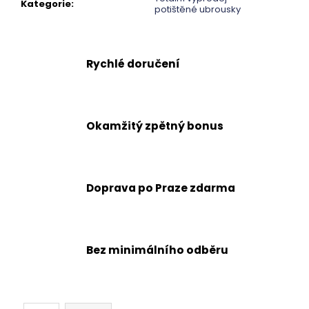
č
Kategorie
:
potištěné ubrousky
u
j
e
m
Rychlé doručení
e
Okamžitý zpětný bonus
Doprava po Praze zdarma
Bez minimálního odběru