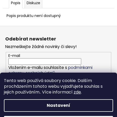
Popis
Diskuze
Popis produktu není dostupný
Z
á
Odebírat newsletter
p
Nezmeškejte žádné novinky či slevy!
a
t
E-mail
í
Vložením e-mailu souhlasíte s
podmínkami
ochrany osobních údajů
Tento web používá soubory cookie. Dalším
procházením tohoto webu vyjadřujete souhlas s
PŘIHLÁSIT SE
jejich používáním.. Více informací
zde
.
Nastavení
Vytvořil Shoptet