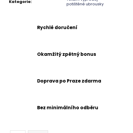
č
Kategorie
:
potištěné ubrousky
u
j
e
m
Rychlé doručení
e
Okamžitý zpětný bonus
Doprava po Praze zdarma
Bez minimálního odběru