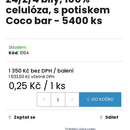
je
a
celulóza, s potiskem
0,0
z
j
Coco bar - 5400 ks
5
í
hvězdiček.
t
?
Skladem
Kód:
1064
HLEDAT
1 350 Kč
1 633,50 Kč včetně DPH
Měrná
0,25 Kč / 1 ks
D
cena:
o
DO KOŠÍKU
p
o
r
Zeptat se
Sdílet
u
Totální výprodej