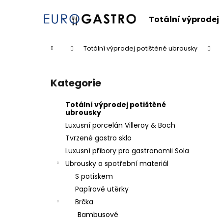
K
Přejít
na
o
Totální výprodej
obsah
Zpět
Zpět
š
do
do
í
Domů
Totální výprodej potištěné ubrousky
k
obchodu
obchodu
P
o
Kategorie
Přeskočit
s
kategorie
t
Totální výprodej potištěné
r
ubrousky
a
Luxusní porcelán Villeroy & Boch
n
Tvrzené gastro sklo
n
Luxusní příbory pro gastronomii Sola
í
Ubrousky a spotřební materiál
p
S potiskem
a
Papírové utěrky
n
Brčka
e
Bambusové