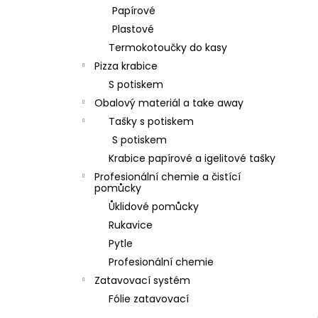
l
Papírové
Plastové
Termokotoučky do kasy
Pizza krabice
S potiskem
Obalový materiál a take away
Tašky s potiskem
S potiskem
Krabice papírové a igelitové tašky
Profesionální chemie a čistící
pomůcky
Ůklidové pomůcky
Rukavice
Pytle
Profesionální chemie
Zatavovací systém
Fólie zatavovací