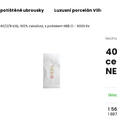
 potištěné ubrousky
Luxusní porcelán Villeroy &
40/2/8 bílý, 100% celulóza, s potiskem NEB.O - 4000 Ks
Co potřebujete najít?
Průmě
Neoh
hodno
40
produ
HLEDAT
je
ce
0,0
z
NE
5
Doporučujeme
hvězdi
Skl
1 5
1 88