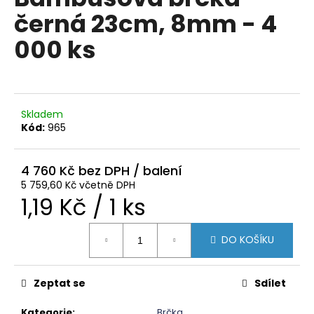
je
a
černá 23cm, 8mm - 4
0,0
z
j
000 ks
5
í
hvězdiček.
t
?
Skladem
Kód:
965
HLEDAT
4 760 Kč
5 759,60 Kč včetně DPH
Měrná
1,19 Kč / 1 ks
D
cena:
o
DO KOŠÍKU
p
o
r
Zeptat se
Sdílet
u
Kategorie
:
Brčka