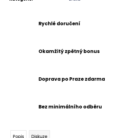
č
u
j
e
Rychlé doručení
m
e
Okamžitý zpětný bonus
Doprava po Praze zdarma
Bez minimálního odběru
Popis
Diskuze