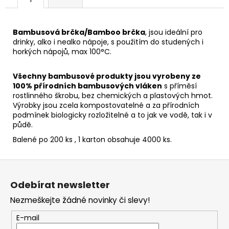
Bambusová brčka/Bamboo brčka
, jsou ideální pro
drinky, alko i nealko nápoje, s použitím do studených i
horkých nápojů, max 100°C.
Všechny bambusové produkty jsou vyrobeny ze
100% přírodních bambusových vláken
s příměsí
rostlinného škrobu, bez chemických a plastových hmot.
Výrobky jsou zcela kompostovatelné a za přírodních
podmínek biologicky rozložitelné a to jak ve vodě, tak i v
půdě.
Balené po 200 ks , 1 karton obsahuje 4000 ks.
Z
á
Odebírat newsletter
p
Nezmeškejte žádné novinky či slevy!
a
t
E-mail