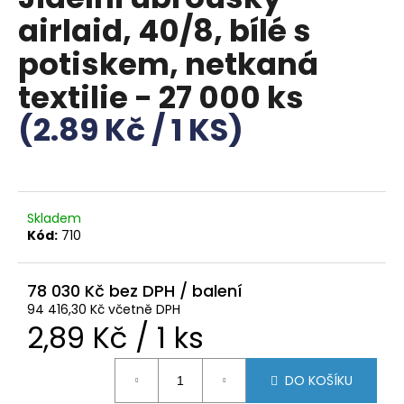
je
a
airlaid, 40/8, bílé s
0,0
z
j
potiskem, netkaná
5
í
hvězdiček.
textilie - 27 000 ks
t
?
(2.89 Kč / 1 KS)
HLEDAT
Skladem
Kód:
710
D
78 030 Kč
o
94 416,30 Kč včetně DPH
p
Měrná
2,89 Kč / 1 ks
o
r
cena:
DO KOŠÍKU
u