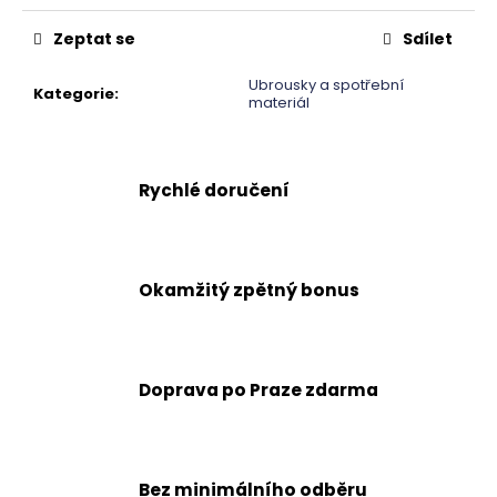
č
u
Zeptat se
Sdílet
j
e
Ubrousky a spotřební
Kategorie
:
m
materiál
e
Rychlé doručení
Okamžitý zpětný bonus
Doprava po Praze zdarma
Bez minimálního odběru