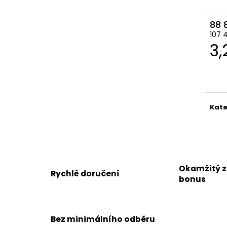
88 
107 
M
3,
ce
Kate
Okamžitý 
Rychlé doručení
bonus
Bez minimálního odběru