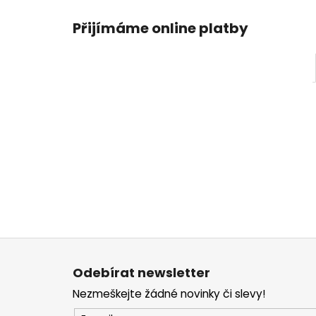
Přijímáme online platby
Z
á
Odebírat newsletter
p
Nezmeškejte žádné novinky či slevy!
a