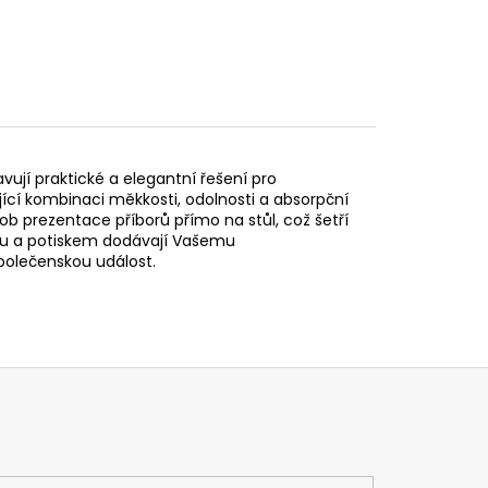
vují praktické a elegantní řešení pro
kající kombinaci měkkosti, odolnosti a absorpční
b prezentace příborů přímo na stůl, což šetří
psou a potiskem dodávají Vašemu
 společenskou událost.