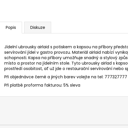
Popis
Diskuze
Jídelní ubrousky airlaid s potiskem a kapsou na příbory předsta
servírování jídel v gastro provozu. Materiál airlaid nabízí vyni
schopnosti. Kapsa na příbory umožňuje snadný a stylový způso
místo a prostor na jídelním stole. Tyto ubrousky airlad s ka
prostředí osobitost, ať už jde o restaurační servírování nebo
Při objednávce černé a jiných barev volejte na tel: 777327777
Při platbě proforma fakturou: 5% sleva