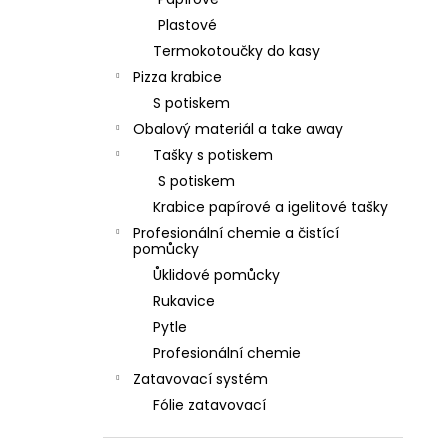
l
Plastové
Termokotoučky do kasy
Pizza krabice
S potiskem
Obalový materiál a take away
Tašky s potiskem
S potiskem
Krabice papírové a igelitové tašky
Profesionální chemie a čistící
pomůcky
Ůklidové pomůcky
Rukavice
Pytle
Profesionální chemie
Zatavovací systém
Fólie zatavovací