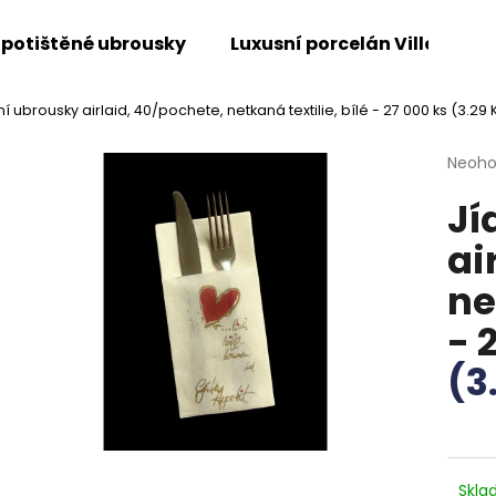
 potištěné ubrousky
Luxusní porcelán Villeroy &
ní ubrousky airlaid, 40/pochete, netkaná textilie, bílé - 27 000 ks
(3.29 K
Co potřebujete najít?
Průmě
Neoh
hodno
Jí
produ
HLEDAT
je
ai
0,0
z
ne
5
Doporučujeme
hvězdi
- 
(3
Skl