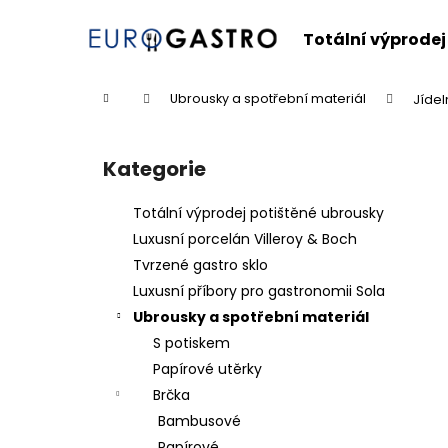
K
Přejít
na
o
Totální výprodej
obsah
Zpět
Zpět
š
do
do
í
Domů
Ubrousky a spotřební materiál
Jídel
k
obchodu
obchodu
P
o
Kategorie
Přeskočit
s
kategorie
t
Totální výprodej potištěné ubrousky
r
Luxusní porcelán Villeroy & Boch
a
Tvrzené gastro sklo
n
Luxusní příbory pro gastronomii Sola
n
Ubrousky a spotřební materiál
í
S potiskem
p
Papírové utěrky
a
Brčka
n
Bambusové
e
Papírové