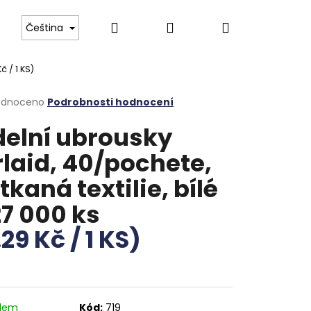
Hledat
Přihlášení
Nákupní
 Boch
Tvrzené gastro sklo
Luxusní příbory pr
Čeština
č / 1 KS)
košík
rné
odnoceno
Podrobnosti hodnocení
cení
delní ubrousky
ktu
rlaid, 40/pochete,
tkaná textilie, bílé
ček.
27 000 ks
.29 Kč / 1 KS)
adem
Kód:
719