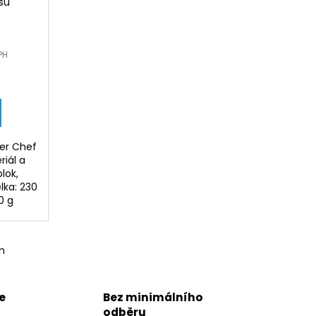
usů
PH
ter Chef
riál a
lok,
lka: 230
0 g
m
e
Bez minimálního
odběru