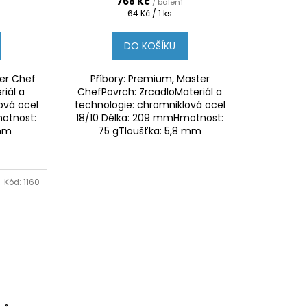
768 Kč
/ balení
Měrná
64 Kč / 1 ks
cena:
DO KOŠÍKU
ter Chef
Příbory: Premium, Master
riál a
ChefPovrch: ZrcadloMateriál a
ová ocel
technologie: chromniklová ocel
motnost:
18/10 Délka: 209 mmHmotnost:
 mm
75 gTloušťka: 5,8 mm
Kód:
1160