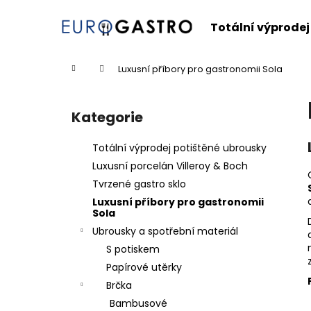
K
Přejít
na
o
Totální výprodej
obsah
Zpět
Zpět
š
do
do
í
Domů
Luxusní příbory pro gastronomii Sola
k
obchodu
obchodu
P
o
Kategorie
Přeskočit
s
kategorie
t
Totální výprodej potištěné ubrousky
r
Luxusní porcelán Villeroy & Boch
a
Tvrzené gastro sklo
n
Luxusní příbory pro gastronomii
n
Sola
í
Ubrousky a spotřební materiál
p
S potiskem
a
Papírové utěrky
n
Brčka
e
Bambusové