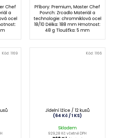
ter Chef
Příbory: Premium, Master Chef
riál a
Povrch: Zrcadlo Materiál a
ová ocel
technologie: chromniklová ocel
motnost:
18/10 Délka: 188 mm Hmotnost:
 mm
48 g Tloušťka: 5 mm
Kód:
1169
Kód:
1166
kusů
Jídelní lžíce / 12 kusů
(64 Kč / 1 KS)
Skladem
PH
929,28 Kč včetně DPH