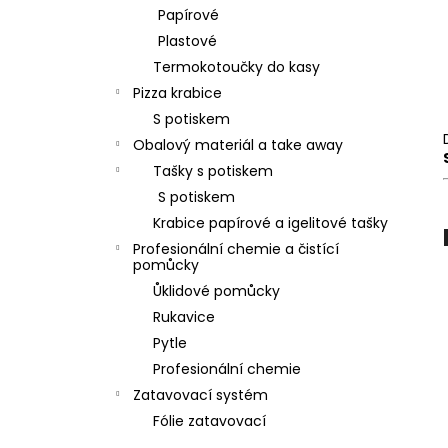
l
Papírové
Plastové
Termokotoučky do kasy
Pizza krabice
S potiskem
Obalový materiál a take away
Tašky s potiskem
S potiskem
Krabice papírové a igelitové tašky
Profesionální chemie a čistící
pomůcky
Ůklidové pomůcky
Rukavice
Pytle
Profesionální chemie
Zatavovací systém
Fólie zatavovací