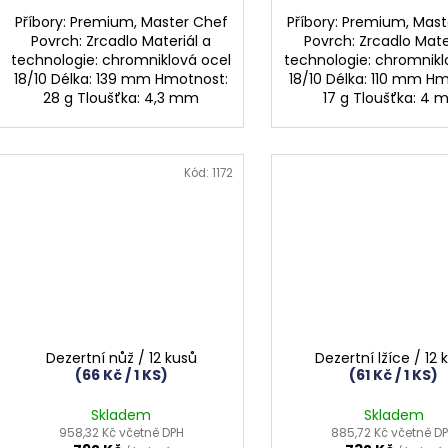
Příbory: Premium, Master Chef
Příbory: Premium, Mas
Povrch: Zrcadlo Materiál a
Povrch: Zrcadlo Mate
technologie: chromniklová ocel
technologie: chromnikl
18/10 Délka: 139 mm Hmotnost:
18/10 Délka: 110 mm H
28 g Tloušťka: 4,3 mm
17 g Tloušťka: 4
Kód:
1172
Dezertní nůž / 12 kusů
Dezertní lžíce / 12 
(66 Kč / 1 KS)
(61 Kč / 1 KS)
Skladem
Skladem
958,32 Kč včetně DPH
885,72 Kč včetně D