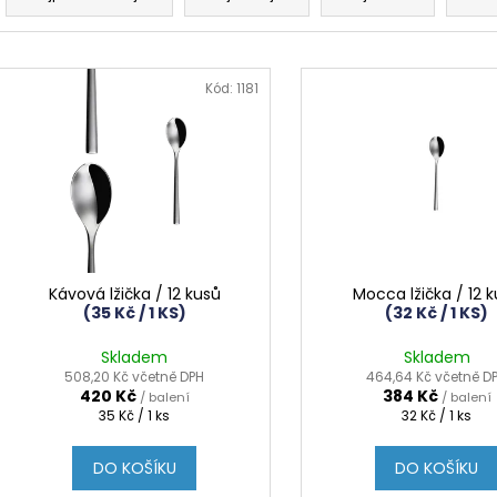
z
e
V
n
ý
Kód:
1181
í
p
p
i
r
s
o
p
d
r
u
o
k
d
Kávová lžička / 12 kusů
Mocca lžička / 12 
t
(35 Kč / 1 KS)
(32 Kč / 1 KS)
u
ů
k
Skladem
Skladem
t
508,20 Kč včetně DPH
464,64 Kč včetně D
420 Kč
384 Kč
/ balení
/ balení
ů
Měrná
Měrná
35 Kč / 1 ks
32 Kč / 1 ks
cena:
cena:
DO KOŠÍKU
DO KOŠÍKU