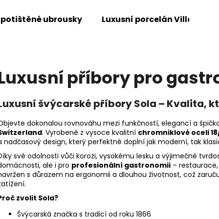
 potištěné ubrousky
Luxusní porcelán Villeroy &
Co potřebujete najít?
Luxusní příbory pro gastr
HLEDAT
Luxusní švýcarské příbory Sola – Kvalita, k
Objevte dokonalou rovnováhu mezi funkčností, elegancí a špič
Doporučujeme
Switzerland
. Vyrobené z vysoce kvalitní
chromniklové oceli 18
a nadčasový design, který perfektně doplní jak moderní, tak klasi
Díky své odolnosti vůči korozi, vysokému lesku a výjimečné tvrdost
domácnosti, ale i pro
profesionální gastronomii
– restaurace, 
navržen s důrazem na ergonomii a dlouhou životnost, což zaruč
zatížení.
Proč zvolit Sola?
Švýcarská značka s tradicí od roku 1866