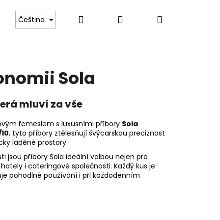
Hledat
Přihlášení
Nákupní
 Boch
Tvrzené gastro sklo
Luxusní příbory pr
Čeština
košík
onomii Sola
terá mluví za vše
kovým řemeslem s luxusními příbory
Sola
/10
, tyto příbory ztělesňují švýcarskou preciznost
cky laděné prostory.
i jsou příbory Sola ideální volbou nejen pro
hotely i cateringové společnosti. Každý kus je
uje pohodlné používání i při každodenním