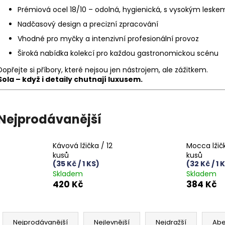
Prémiová ocel 18/10 – odolná, hygienická, s vysokým leske
Nadčasový design a precizní zpracování
Vhodné pro myčky a intenzivní profesionální provoz
Široká nabídka kolekcí pro každou gastronomickou scénu
Dopřejte si příbory, které nejsou jen nástrojem, ale zážitkem.
Sola – když i detaily chutnají luxusem.
Nejprodávanější
Kávová lžička / 12
Mocca lžičk
kusů
kusů
(35 Kč / 1 KS)
(32 Kč / 1 
Skladem
Skladem
420 Kč
384 Kč
Ř
a
Nejprodávanější
Nejlevnější
Nejdražší
Ab