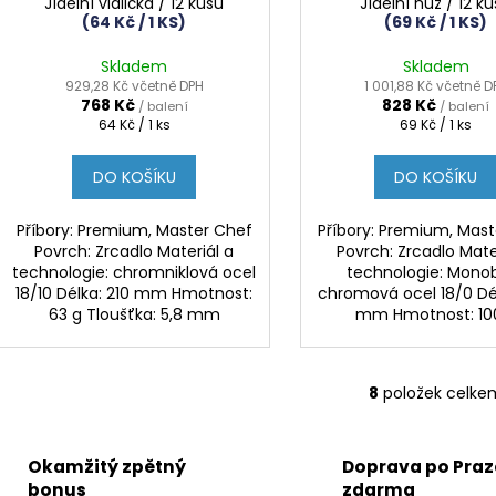
Jídelní vidlička / 12 kusů
Jídelní nůž / 12 k
(64 Kč / 1 KS)
(69 Kč / 1 KS)
Skladem
Skladem
929,28 Kč včetně DPH
1 001,88 Kč včetně D
768 Kč
828 Kč
/ balení
/ balení
Měrná
Měrná
64 Kč / 1 ks
69 Kč / 1 ks
cena:
cena:
DO KOŠÍKU
DO KOŠÍKU
Příbory: Premium, Master Chef
Příbory: Premium, Mas
Povrch: Zrcadlo Materiál a
Povrch: Zrcadlo Mate
technologie: chromniklová ocel
technologie: Monob
18/10 Délka: 210 mm Hmotnost:
chromová ocel 18/0 Dé
63 g Tloušťka: 5,8 mm
mm Hmotnost: 10
8
položek celke
O
v
l
Okamžitý zpětný
Doprava po Praz
á
bonus
zdarma