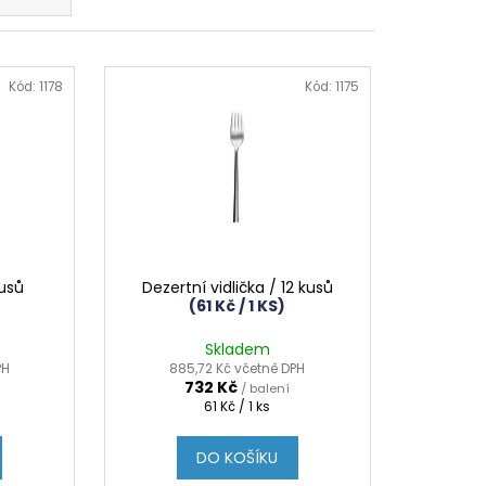
Kód:
1178
Kód:
1175
kusů
Dezertní vidlička / 12 kusů
(61 Kč / 1 KS)
Skladem
PH
885,72 Kč včetně DPH
732 Kč
/ balení
Měrná
61 Kč / 1 ks
cena:
DO KOŠÍKU