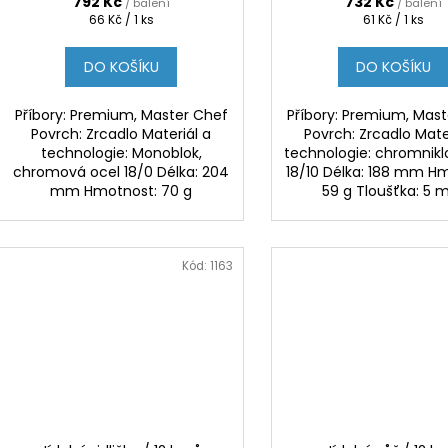
792 Kč
732 Kč
/ balení
/ balení
Měrná
Měrná
66 Kč / 1 ks
61 Kč / 1 ks
cena:
cena:
DO KOŠÍKU
DO KOŠÍKU
Příbory: Premium, Master Chef
Příbory: Premium, Mas
Povrch: Zrcadlo Materiál a
Povrch: Zrcadlo Mate
technologie: Monoblok,
technologie: chromnikl
chromová ocel 18/0 Délka: 204
18/10 Délka: 188 mm H
mm Hmotnost: 70 g
59 g Tloušťka: 5
Kód:
1163