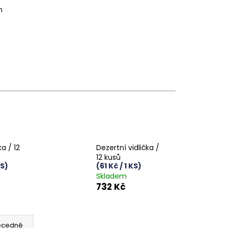
m
a / 12
Dezertní vidlička /
12 kusů
KS)
(61 Kč / 1 KS)
Skladem
732 Kč
ecedně