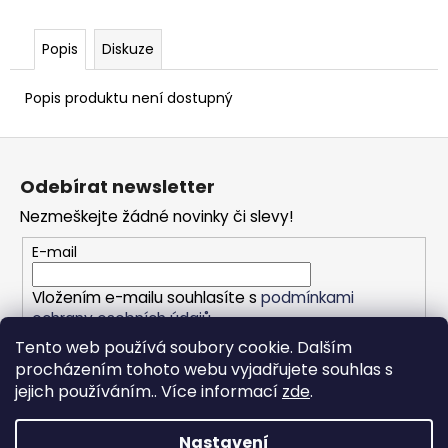
Popis
Diskuze
Popis produktu není dostupný
Z
á
Odebírat newsletter
p
Nezmeškejte žádné novinky či slevy!
a
t
E-mail
í
Vložením e-mailu souhlasíte s
podmínkami
ochrany osobních údajů
Tento web používá soubory cookie. Dalším
PŘIHLÁSIT SE
procházením tohoto webu vyjadřujete souhlas s
jejich používáním.. Více informací
zde
.
Nastavení