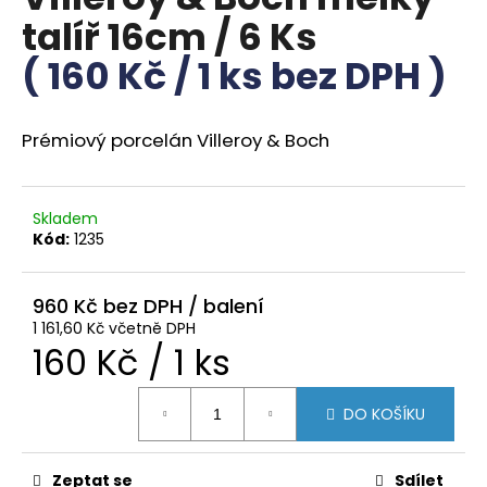
je
a
talíř 16cm / 6 Ks
0,0
z
j
( 160 Kč / 1 ks bez DPH )
5
í
hvězdiček.
t
?
Prémiový porcelán Villeroy & Boch
Skladem
Kód:
1235
HLEDAT
960 Kč
1 161,60 Kč včetně DPH
D
Měrná
160 Kč / 1 ks
o
p
cena:
DO KOŠÍKU
o
r
u
Zeptat se
Sdílet