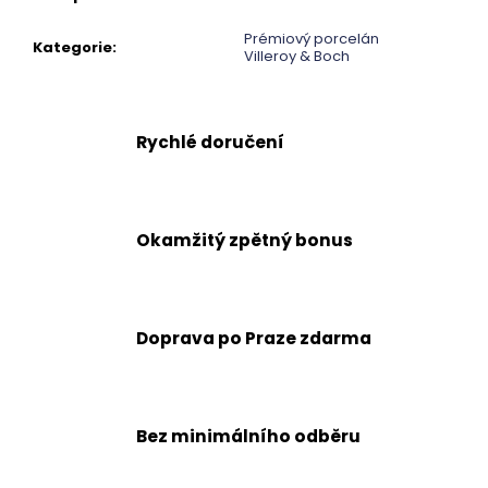
č
u
Prémiový porcelán
j
Kategorie
:
Villeroy & Boch
e
m
e
Rychlé doručení
Okamžitý zpětný bonus
Doprava po Praze zdarma
Bez minimálního odběru