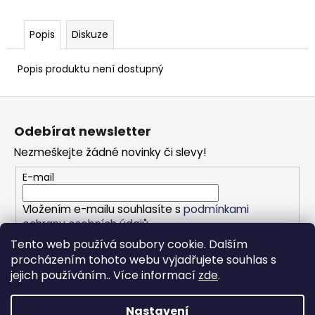
Popis
Diskuze
Popis produktu není dostupný
Z
á
Odebírat newsletter
p
Nezmeškejte žádné novinky či slevy!
a
t
E-mail
í
Vložením e-mailu souhlasíte s
podmínkami
ochrany osobních údajů
Tento web používá soubory cookie. Dalším
PŘIHLÁSIT SE
procházením tohoto webu vyjadřujete souhlas s
jejich používáním.. Více informací
zde
.
Nastavení