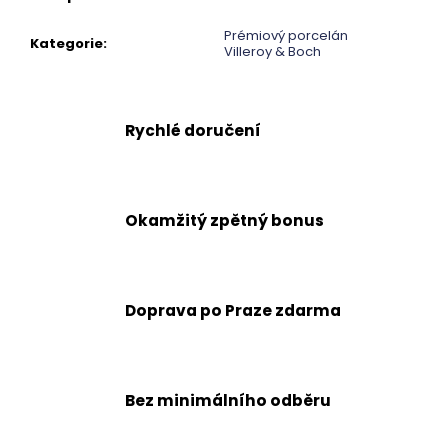
č
u
Prémiový porcelán
j
Kategorie
:
Villeroy & Boch
e
m
e
Rychlé doručení
Okamžitý zpětný bonus
Doprava po Praze zdarma
Bez minimálního odběru