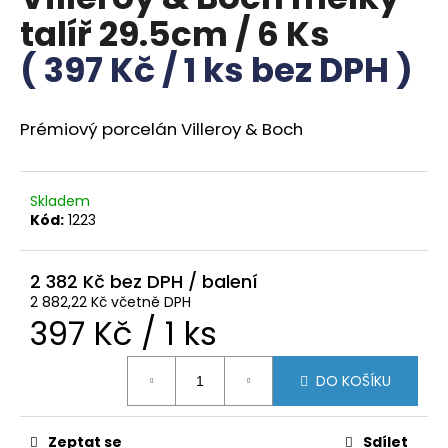
je
a
talíř 29.5cm / 6 Ks
0,0
z
j
( 397 Kč / 1 ks bez DPH )
5
í
hvězdiček.
t
?
Prémiový porcelán Villeroy & Boch
Skladem
Kód:
1223
HLEDAT
2 382 Kč
2 882,22 Kč včetně DPH
D
Měrná
397 Kč / 1 ks
o
p
cena:
DO KOŠÍKU
o
r
u
Zeptat se
Sdílet