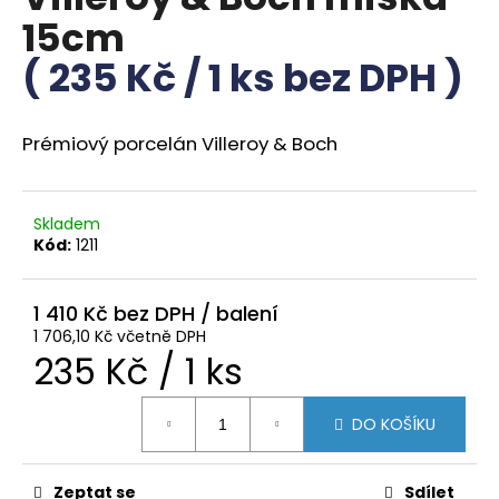
je
a
15cm
0,0
z
j
( 235 Kč / 1 ks bez DPH )
5
í
hvězdiček.
t
?
Prémiový porcelán Villeroy & Boch
Skladem
Kód:
1211
HLEDAT
1 410 Kč
1 706,10 Kč včetně DPH
D
Měrná
235 Kč / 1 ks
o
p
cena:
DO KOŠÍKU
o
r
u
Zeptat se
Sdílet