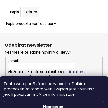
Popis
Diskuze
Popis produktu není dostupný
Z
á
Odebírat newsletter
p
Nezmeškejte žádné novinky či slevy!
a
t
E-mail
í
Vložením e-mailu souhlasíte s
podmínkami
ochrany osobních údajů
Tento web používá soubory cookie. Dalším
PŘIHLÁSIT SE
procházením tohoto webu vyjadřujete souhlas s
jejich používáním.. Více informací
zde
.
Nastavení