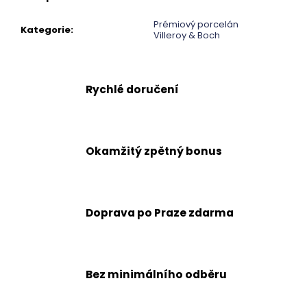
č
u
Prémiový porcelán
j
Kategorie
:
Villeroy & Boch
e
m
e
Rychlé doručení
Okamžitý zpětný bonus
Doprava po Praze zdarma
Bez minimálního odběru