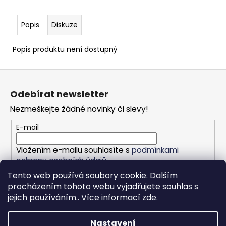
Popis
Diskuze
Popis produktu není dostupný
Z
á
Odebírat newsletter
p
Nezmeškejte žádné novinky či slevy!
a
t
E-mail
í
Vložením e-mailu souhlasíte s
podmínkami
ochrany osobních údajů
Tento web používá soubory cookie. Dalším
PŘIHLÁSIT SE
procházením tohoto webu vyjadřujete souhlas s
jejich používáním.. Více informací
zde
.
Nastavení