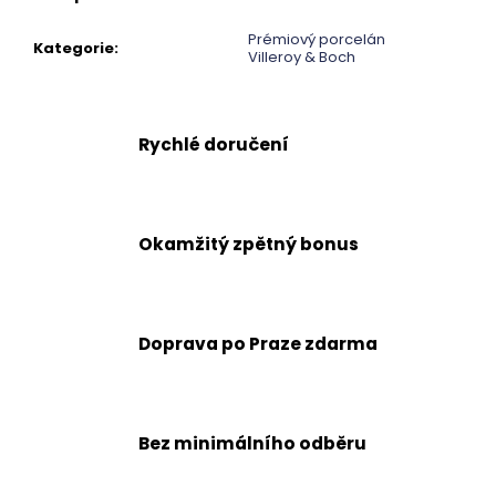
č
u
Prémiový porcelán
j
Kategorie
:
Villeroy & Boch
e
m
e
Rychlé doručení
Okamžitý zpětný bonus
Doprava po Praze zdarma
Bez minimálního odběru