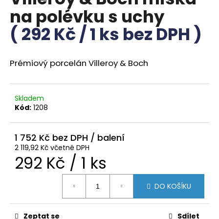
je
a
na polévku s uchy
0,0
z
j
( 292 Kč / 1 ks bez DPH )
5
í
hvězdiček.
t
?
Prémiový porcelán Villeroy & Boch
Skladem
Kód:
1208
HLEDAT
1 752 Kč
2 119,92 Kč včetně DPH
D
Měrná
292 Kč / 1 ks
o
p
cena:
DO KOŠÍKU
o
r
u
Zeptat se
Sdílet