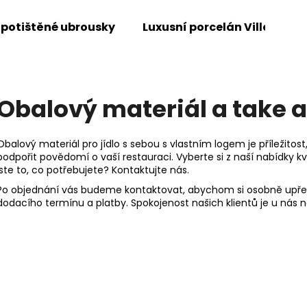
 potištěné ubrousky
Luxusní porcelán Villeroy &
Co potřebujete najít?
Obalový materiál a take 
HLEDAT
Obalový materiál pro jídlo s sebou s vlastním logem je příležito
podpořit povědomí o vaší restauraci. Vyberte si z naší nabídky kva
jste to, co potřebujete? Kontaktujte nás.
Doporučujeme
Po objednání vás budeme kontaktovat, abychom si osobně upřes
dodacího termínu a platby. Spokojenost našich klientů je u nás 