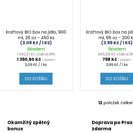
Kraftový BIO box na jídlo, 900
Kraftový BIO box na jí
ml, 26 oz - 450 ks
ml, 66 oz - 200 
(3.09 Kč / 1 KS)
(3.99 Kč / 1 KS)
Skladem
Skladem
1 682,51 Kč včetně DPH
965,58 Kč včetně D
1 390,50 Kč
798 Kč
/ balení
/ balení
Měrná
Měrná
3,09 Kč / 1 ks
3,99 Kč / 1 ks
cena:
cena:
DO KOŠÍKU
DO KOŠÍKU
12
položek celk
O
v
l
Okamžitý zpětný
Doprava po Praz
á
bonus
zdarma
d