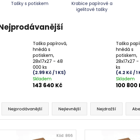
Tašky s potiskem
Krabice papírové a
igelitové tašky
Nejprodávanější
Taška papírová,
Taška papí
hnědá s
hnědá s
potiskem,
potiskem,
28x17x27 - 48
28x17x27 -
000 ks
ks
(2.99 Kč / 1 KS)
(4.2 Kč / 1
Skladem
Skladem
143 640 Kč
100 800 
Ř
a
Nejprodávanější
Nejlevnější
Nejdražší
Ab
z
e
V
n
ý
Kód:
866