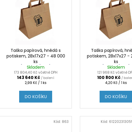
í
p
p
i
r
s
o
p
d
r
u
o
k
d
Taška papírová, hnědá s
Taška papírová, hn
t
potiskem, 28x17x27 - 48 000
potiskem, 28x17x27 -
u
ks
ks
ů
k
(2.99 Kč / 1 KS)
(4.2 Kč / 1 KS)
Skladem
Skladem
t
173 804,40 Kč včetně DPH
121 968 Kč včetně D
143 640 Kč
100 800 Kč
/ balení
/ bale
ů
Měrná
Měrná
2,99 Kč / 1 ks
4,20 Kč / 1 ks
cena:
cena:
DO KOŠÍKU
DO KOŠÍKU
Kód:
863
Kód:
6122023130