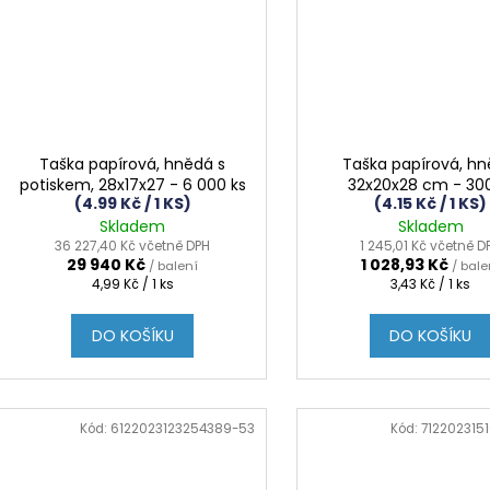
Taška papírová, hnědá s
Taška papírová, hn
potiskem, 28x17x27 - 6 000 ks
32x20x28 cm - 300
(4.99 Kč / 1 KS)
(4.15 Kč / 1 KS)
Skladem
Skladem
36 227,40 Kč včetně DPH
1 245,01 Kč včetně D
29 940 Kč
1 028,93 Kč
/ balení
/ bale
Měrná
Měrná
4,99 Kč / 1 ks
3,43 Kč / 1 ks
cena:
cena:
DO KOŠÍKU
DO KOŠÍKU
Kód:
6122023123254389-53
Kód:
712202315