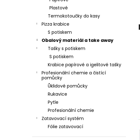
l
Plastové
Termokotoučky do kasy
Pizza krabice
S potiskem
Obalový materiál a take away
Tašky s potiskem
S potiskem
Krabice papírové a igelitové tašky
Profesionální chemie a čistící
pomůcky
Ůklidové pomůcky
Rukavice
Pytle
Profesionální chemie
Zatavovací systém
Fólie zatavovací