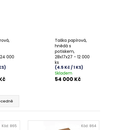
rová,
Taška papírová,
hnědá s
potiskem,
 24 000
28x17x27 - 12 000
ks
 KS)
(4.5 Kč / 1 KS)
Skladem
Kč
54 000 Kč
ecedně
Kód:
865
Kód:
864