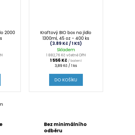
dlo 2000
Kraftový BIO box na jídlo
ks
1300ml, 45 oz - 400 ks
(3.89 Kč / 1 KS)
Skladem
PH
1 882,76 Kč včetně DPH
1 556 Kč
/ balení
Měrná
3,89 Kč / 1 ks
cena:
DO KOŠÍKU
em
e
Bez minimálního
odběru