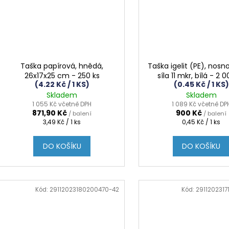
Taška papírová, hnědá,
Taška igelit (PE), nosno
26x17x25 cm - 250 ks
síla 11 mkr, bílá - 2 
(4.22 Kč / 1 KS)
(0.45 Kč / 1 KS)
Skladem
Skladem
1 055 Kč včetně DPH
1 089 Kč včetně DP
871,90 Kč
900 Kč
/ balení
/ balení
Měrná
Měrná
3,49 Kč / 1 ks
0,45 Kč / 1 ks
cena:
cena:
DO KOŠÍKU
DO KOŠÍKU
Kód:
29112023180200470-42
Kód:
2911202317