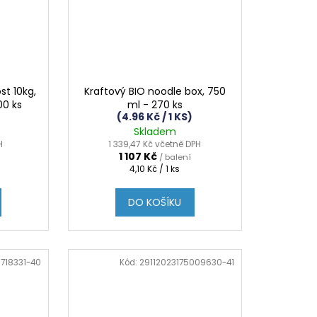
st 10kg,
Kraftový BIO noodle box, 750
000 ks
ml - 270 ks
(4.96 Kč / 1 KS)
Skladem
H
1 339,47 Kč včetně DPH
1 107 Kč
/ balení
Měrná
4,10 Kč / 1 ks
cena:
DO KOŠÍKU
1718331-40
Kód:
29112023175009630-41