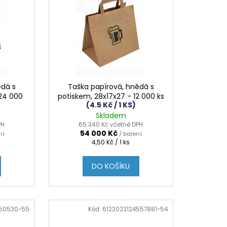
ědá s
Taška papírová, hnědá s
 24 000
potiskem, 28x17x27 - 12 000 ks
(4.5 Kč / 1 KS)
Skladem
PH
65 340 Kč včetně DPH
54 000 Kč
ní
/ balení
Měrná
4,50 Kč / 1 ks
cena:
DO KOŠÍKU
550530-55
Kód:
6122023124557881-54