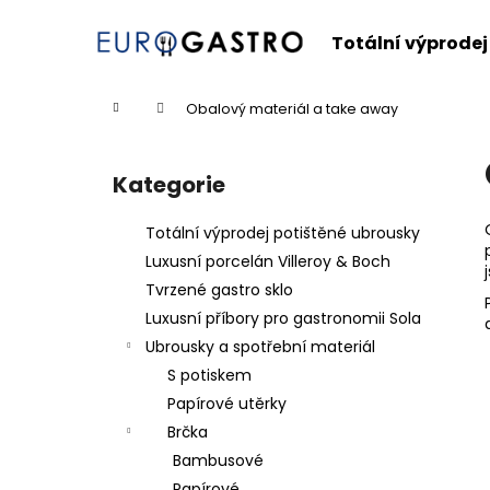
K
Přejít
na
o
Totální výprodej
obsah
Zpět
Zpět
š
do
do
í
Domů
Obalový materiál a take away
k
obchodu
obchodu
P
o
Kategorie
Přeskočit
s
kategorie
t
Totální výprodej potištěné ubrousky
r
Luxusní porcelán Villeroy & Boch
a
Tvrzené gastro sklo
n
Luxusní příbory pro gastronomii Sola
n
Ubrousky a spotřební materiál
í
S potiskem
p
Papírové utěrky
a
Brčka
n
Bambusové
e
Papírové