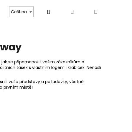
Hledat
Přihlášení
Nákupní
 Boch
Tvrzené gastro sklo
Luxusní příbory pr
Čeština
košík
away
st, jak se připomenout vašim zákazníkům a
litních tašek s vlastním logem i krabiček. Nenašli
nili vaše představy a požadavky, včetně
na prvním místě!