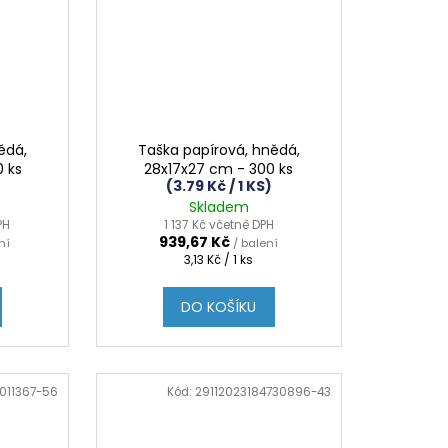
ědá,
Taška papírová, hnědá,
 ks
28x17x27 cm - 300 ks
(3.79 Kč / 1 KS)
Skladem
PH
1 137 Kč včetně DPH
939,67 Kč
ní
/ balení
Měrná
3,13 Kč / 1 ks
cena:
DO KOŠÍKU
1011367-56
Kód:
29112023184730896-43