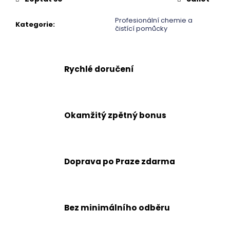
č
u
Profesionální chemie a
j
Kategorie
:
čistící pomůcky
e
m
e
Rychlé doručení
Okamžitý zpětný bonus
Doprava po Praze zdarma
Bez minimálního odběru