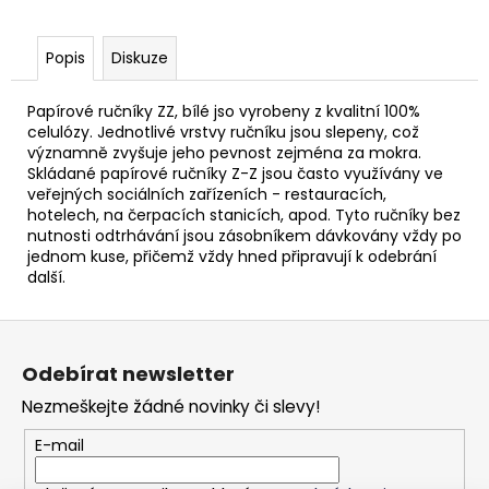
Popis
Diskuze
Papírové ručníky ZZ, bílé jso vyrobeny z kvalitní 100%
celulózy. Jednotlivé vrstvy ručníku jsou slepeny, což
významně zvyšuje jeho pevnost zejména za mokra.
Skládané papírové ručníky Z-Z jsou často využívány ve
veřejných sociálních zařízeních - restauracích,
hotelech, na čerpacích stanicích, apod. Tyto ručníky bez
nutnosti odtrhávání jsou zásobníkem dávkovány vždy po
jednom kuse, přičemž vždy hned připravují k odebrání
další.
Z
á
Odebírat newsletter
p
Nezmeškejte žádné novinky či slevy!
a
t
E-mail
í