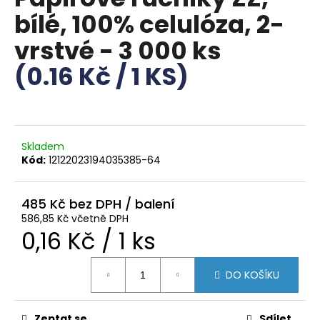
je
a
bílé, 100% celulóza, 2-
0,0
z
j
vrstvé - 3 000 ks
5
í
hvězdiček.
(0.16 Kč / 1 KS)
t
?
Skladem
Kód:
12122023194035385-64
HLEDAT
485 Kč
586,85 Kč včetně DPH
D
Měrná
0,16 Kč / 1 ks
o
p
cena:
o
DO KOŠÍKU
r
u
Zeptat se
Sdílet