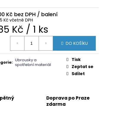
00 Kč
85 Kč včetně DPH
ěrná
85 Kč / 1 ks
na:
DO KOŠÍKU
Tisk
Ubrousky a
gorie
:
spotřební materiál
Zeptat se
Sdílet
zpětný
Doprava po Praze
zdarma