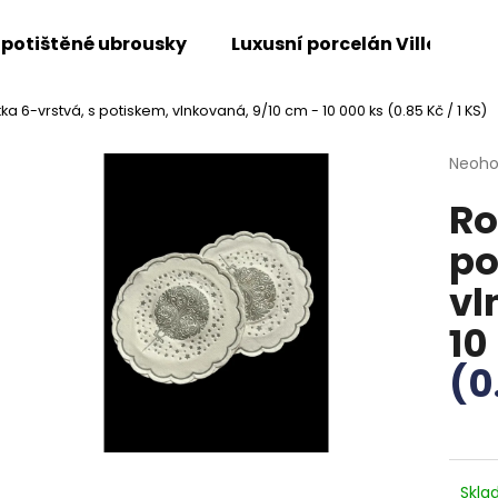
 potištěné ubrousky
Luxusní porcelán Villeroy &
ka 6-vrstvá, s potiskem, vlnkovaná, 9/10 cm - 10 000 ks
(0.85 Kč / 1 KS)
Co potřebujete najít?
Průmě
Neoh
hodno
Ro
produ
HLEDAT
je
po
0,0
z
vl
5
Doporučujeme
hvězdi
10
(0
Skl