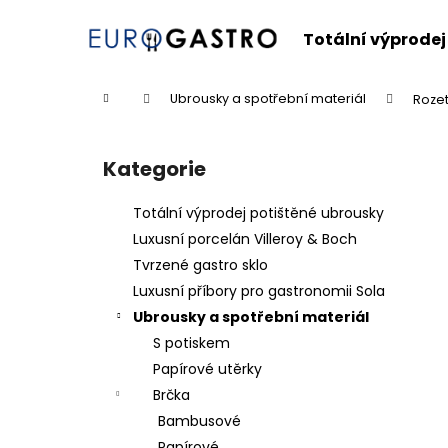
K
Přejít
na
o
Totální výprodej
obsah
Zpět
Zpět
š
do
do
í
Domů
Ubrousky a spotřební materiál
Rozet
k
obchodu
obchodu
P
o
Kategorie
Přeskočit
s
kategorie
t
Totální výprodej potištěné ubrousky
r
Luxusní porcelán Villeroy & Boch
a
Tvrzené gastro sklo
n
Luxusní příbory pro gastronomii Sola
n
Ubrousky a spotřební materiál
í
S potiskem
p
Papírové utěrky
a
Brčka
n
Bambusové
e
Papírové