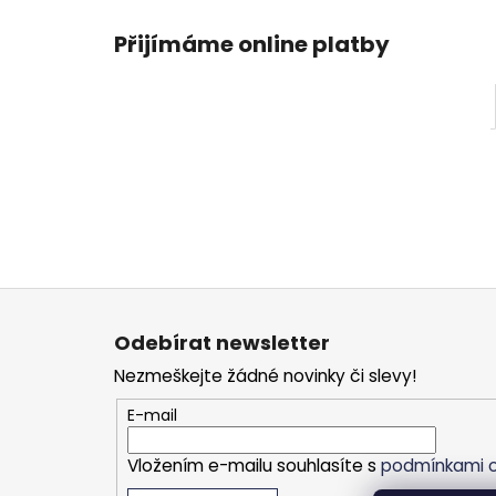
Přijímáme online platby
Z
á
Odebírat newsletter
p
Nezmeškejte žádné novinky či slevy!
a
t
E-mail
í
Vložením e-mailu souhlasíte s
podmínkami o