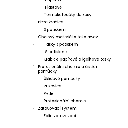
l
Plastové
Termokotoučky do kasy
Pizza krabice
S potiskem
Obalový materiál a take away
Tašky s potiskem
S potiskem
Krabice papírové a igelitové tašky
Profesionální chemie a čistící
pomůcky
Ůklidové pomůcky
Rukavice
Pytle
Profesionální chemie
Zatavovací systém
Fólie zatavovací