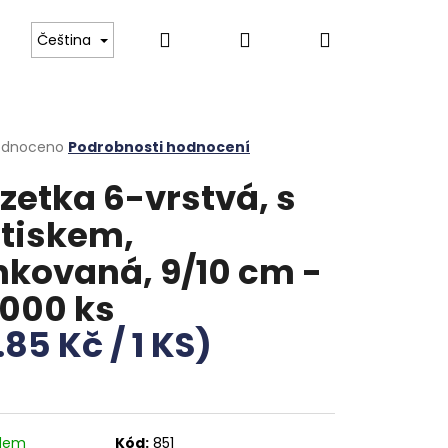
Hledat
Přihlášení
Nákupní
 Boch
Tvrzené gastro sklo
Luxusní příbory pr
Čeština
košík
rné
odnoceno
Podrobnosti hodnocení
cení
zetka 6-vrstvá, s
ktu
tiskem,
nkovaná, 9/10 cm -
ček.
 000 ks
.85 Kč / 1 KS)
adem
Kód:
851