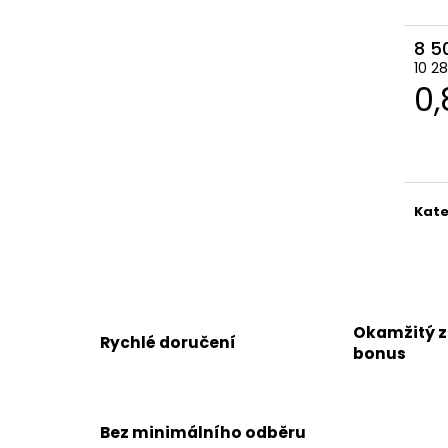
8 5
10 2
M
0,
ce
Kate
Okamžitý 
Rychlé doručení
bonus
Bez minimálního odběru