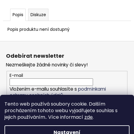
Popis
Diskuze
Popis produktu není dostupný
Z
á
Odebírat newsletter
p
Nezmeškejte žádné novinky či slevy!
a
t
E-mail
í
Vložením e-mailu souhlasíte s
podmínkami
ochrany osobních údajů
Tento web používá soubory cookie. Dalším
PŘIHLÁSIT SE
procházením tohoto webu vyjadřujete souhlas s
jejich používáním.. Více informací
zde
.
Nastavení