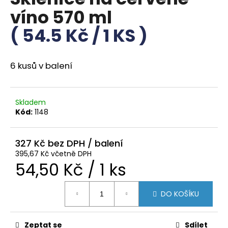
je
a
víno 570 ml
0,0
z
j
( 54.5 Kč / 1 KS )
5
í
hvězdiček.
t
?
6 kusů v balení
Skladem
Kód:
1148
HLEDAT
327 Kč
395,67 Kč včetně DPH
D
Měrná
54,50 Kč / 1 ks
o
p
cena:
DO KOŠÍKU
o
r
u
Zeptat se
Sdílet