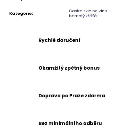
č
u
Gastro sklo na víno -
j
Kategorie
:
barnatý křišťál
e
m
e
Rychlé doručení
Okamžitý zpětný bonus
Doprava po Praze zdarma
Bez minimálního odběru