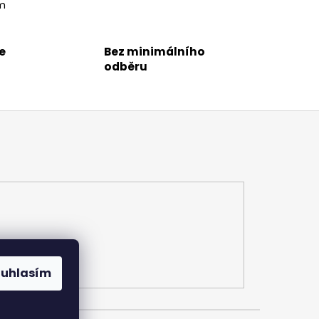
m
e
Bez minimálního
odběru
ouhlasím