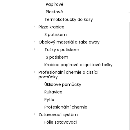
l
Papírové
Plastové
Termokotoučky do kasy
Pizza krabice
S potiskem
Obalový materiál a take away
Tašky s potiskem
S potiskem
Krabice papírové a igelitové tašky
Profesionální chemie a čistící
pomůcky
Ůklidové pomůcky
Rukavice
Pytle
Profesionální chemie
Zatavovací systém
Fólie zatavovací