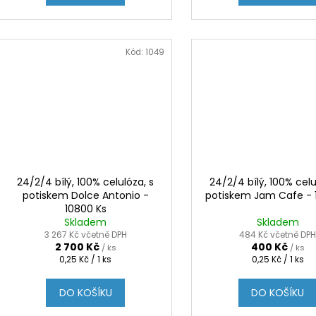
Kód:
1049
24/2/4 bílý, 100% celulóza, s
24/2/4 bílý, 100% celu
potiskem Dolce Antonio -
potiskem Jam Cafe - 
10800 Ks
Skladem
Skladem
3 267 Kč včetně DPH
484 Kč včetně DP
2 700 Kč
400 Kč
/ ks
/ ks
Měrná
Měrná
0,25 Kč / 1 ks
0,25 Kč / 1 ks
cena:
cena:
DO KOŠÍKU
DO KOŠÍKU