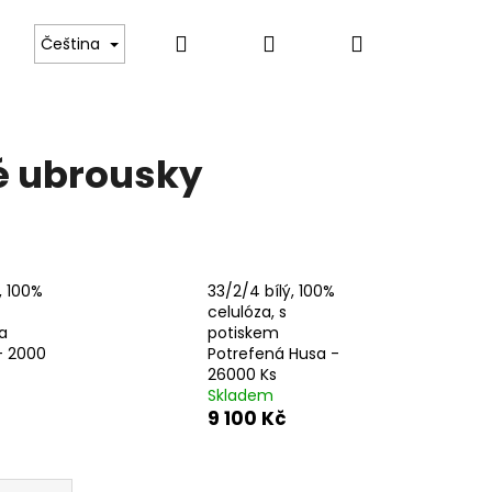
Hledat
Přihlášení
Nákupní
 Boch
Tvrzené gastro sklo
Luxusní příbory pr
Čeština
košík
né ubrousky
, 100%
33/2/4 bílý, 100%
celulóza, s
a
potiskem
- 2000
Potrefená Husa -
26000 Ks
Skladem
9 100 Kč