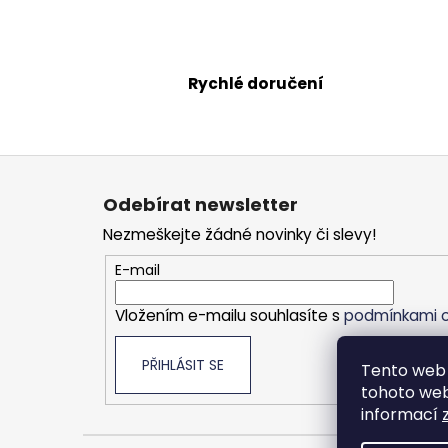
Rychlé doručení
Z
á
Odebírat newsletter
p
Nezmeškejte žádné novinky či slevy!
a
t
E-mail
í
Vložením e-mailu souhlasíte s
podmínkami o
PŘIHLÁSIT SE
Tento web 
tohoto webu
informací