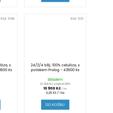
Kód:
1046
Kód:
1031
lóza, s
24/2/4 bílý, 100% celulóza, s
1600 Ks
potiskem Prolog - 43600 Ks
Skladem
H
13 189 Kč včetně DPH
10 900 Kč
/ ks
Měrná
0,25 Kč / 1 ks
cena:
DO KOŠÍKU