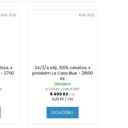
Kód:
1025
Kód:
1022
lóza, s
24/2/4 bílý, 100% celulóza, s
 - 2700
potiskem La Casa Blue - 21600
Ks
Skladem
PH
6 534 Kč včetně DPH
5 400 Kč
/ ks
Měrná
0,25 Kč / 1 ks
cena:
DO KOŠÍKU