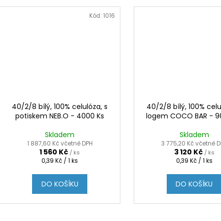
Kód:
1016
40/2/8 bílý, 100% celulóza, s
40/2/8 bílý, 100% celu
potiskem NEB.O - 4000 Ks
logem COCO BAR - 9
Skladem
Skladem
1 887,60 Kč včetně DPH
3 775,20 Kč včetně 
1 560 Kč
3 120 Kč
/ ks
/ ks
Měrná
Měrná
0,39 Kč / 1 ks
0,39 Kč / 1 ks
cena:
cena:
DO KOŠÍKU
DO KOŠÍKU