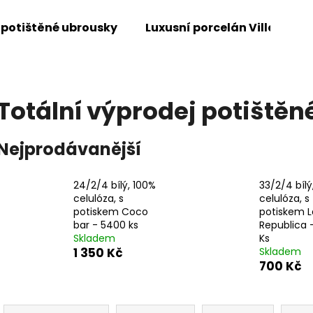
 potištěné ubrousky
Luxusní porcelán Villeroy &
Co potřebujete najít?
Totální výprodej potiště
HLEDAT
Nejprodávanější
24/2/4 bílý, 100%
33/2/4 bílý
Doporučujeme
celulóza, s
celulóza, s
potiskem Coco
potiskem L
bar - 5400 ks
Republica 
Skladem
Ks
1 350 Kč
Skladem
700 Kč
Ř