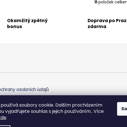
11
položek celke
O
v
l
Okamžitý zpětný
Doprava po Praz
á
bonus
zdarma
d
a
c
í
p
r
v
k
y
v
chrany osobních údajů
ý
p
i
používá soubory cookie. Dalším procházením
S
s
 vyjadřujete souhlas s jejich používáním.. Více
u
zde
.