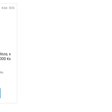
Kód:
1013
lóza, s
000 Ks
DPH