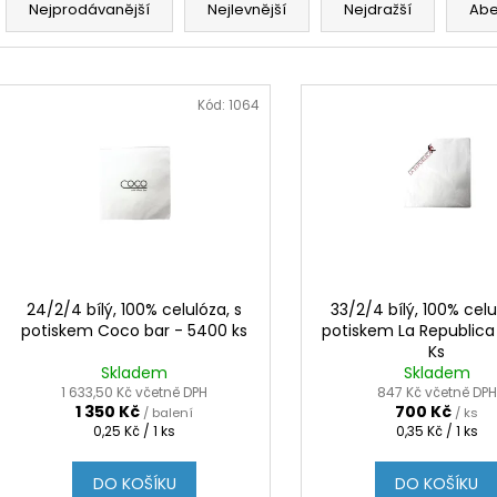
a
Nejprodávanější
Nejlevnější
Nejdražší
Ab
z
e
V
n
ý
Kód:
1064
í
p
p
i
r
s
o
p
d
r
u
o
k
d
24/2/4 bílý, 100% celulóza, s
33/2/4 bílý, 100% celu
t
potiskem Coco bar - 5400 ks
potiskem La Republica
u
Ks
ů
k
Skladem
Skladem
t
1 633,50 Kč včetně DPH
847 Kč včetně DPH
1 350 Kč
700 Kč
/ balení
/ ks
ů
Měrná
Měrná
0,25 Kč / 1 ks
0,35 Kč / 1 ks
cena:
cena:
DO KOŠÍKU
DO KOŠÍKU