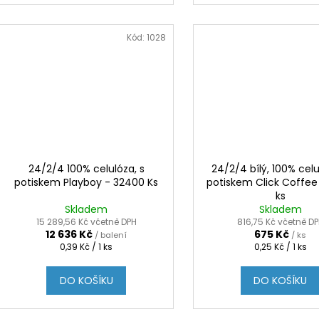
Kód:
1028
24/2/4 100% celulóza, s
24/2/4 bílý, 100% celu
potiskem Playboy - 32400 Ks
potiskem Click Coffee
ks
Skladem
Skladem
15 289,56 Kč včetně DPH
816,75 Kč včetně D
12 636 Kč
675 Kč
/ balení
/ ks
Měrná
Měrná
0,39 Kč / 1 ks
0,25 Kč / 1 ks
cena:
cena:
DO KOŠÍKU
DO KOŠÍKU