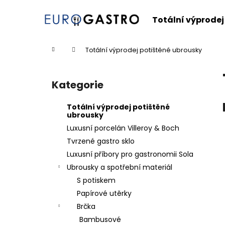
K
Přejít
na
o
Totální výprodej
obsah
Zpět
Zpět
š
do
do
í
Domů
Totální výprodej potištěné ubrousky
k
obchodu
obchodu
P
o
Kategorie
Přeskočit
s
kategorie
t
Totální výprodej potištěné
r
ubrousky
a
Luxusní porcelán Villeroy & Boch
n
Tvrzené gastro sklo
n
Luxusní příbory pro gastronomii Sola
í
Ubrousky a spotřební materiál
p
S potiskem
a
Papírové utěrky
n
Brčka
e
Bambusové