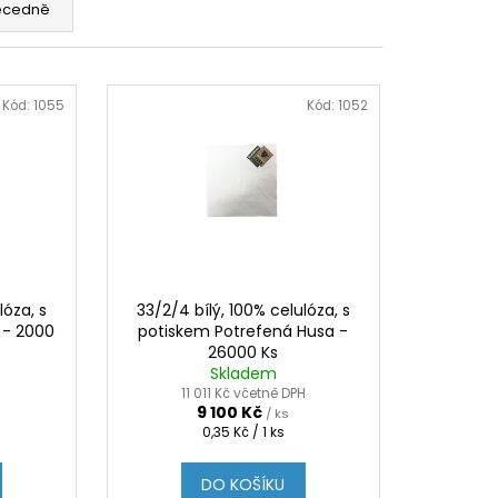
ecedně
Kód:
1055
Kód:
1052
lóza, s
33/2/4 bílý, 100% celulóza, s
 - 2000
potiskem Potrefená Husa -
26000 Ks
Skladem
11 011 Kč včetně DPH
9 100 Kč
/ ks
Měrná
0,35 Kč / 1 ks
cena:
DO KOŠÍKU