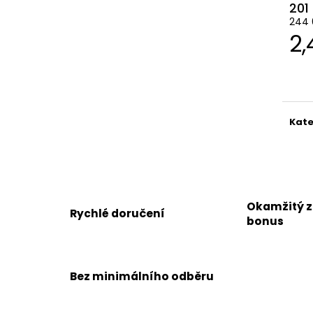
201
244 
M
2,
ce
Kate
Okamžitý 
Rychlé doručení
bonus
Bez minimálního odběru