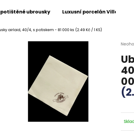
 potištěné ubrousky
Luxusní porcelán Villeroy &
sky airlaid, 40/4, s potiskem - 81 000 ks
(2.49 Kč / 1 KS)
Co potřebujete najít?
Průmě
Neoh
hodno
Ub
produ
HLEDAT
je
40
0,0
z
00
5
Doporučujeme
hvězdi
(2
Skl