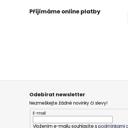
Přijímáme online platby
Z
á
Odebírat newsletter
p
Nezmeškejte žádné novinky či slevy!
a
t
E-mail
í
Vložením e-mailu souhlasíte s
podmínkami o