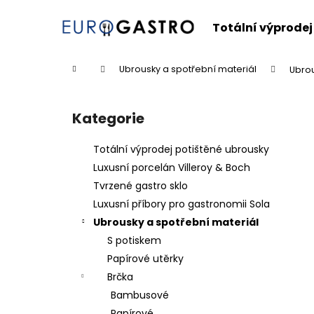
K
Přejít
na
o
Totální výprodej
obsah
Zpět
Zpět
š
do
do
í
Domů
Ubrousky a spotřební materiál
Ubrou
k
obchodu
obchodu
P
o
Kategorie
Přeskočit
s
kategorie
t
Totální výprodej potištěné ubrousky
r
Luxusní porcelán Villeroy & Boch
a
Tvrzené gastro sklo
n
Luxusní příbory pro gastronomii Sola
n
Ubrousky a spotřební materiál
í
S potiskem
p
Papírové utěrky
a
Brčka
n
Bambusové
e
Papírové