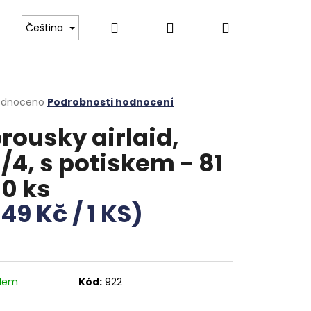
Hledat
Přihlášení
Nákupní
 Boch
Tvrzené gastro sklo
Luxusní příbory pr
Čeština
košík
rné
odnoceno
Podrobnosti hodnocení
cení
rousky airlaid,
ktu
/4, s potiskem - 81
0 ks
ček.
.49 Kč / 1 KS)
adem
Kód:
922