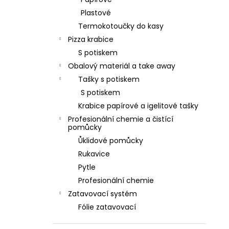
l
Plastové
Termokotoučky do kasy
Pizza krabice
S potiskem
Obalový materiál a take away
Tašky s potiskem
S potiskem
Krabice papírové a igelitové tašky
Profesionální chemie a čistící
pomůcky
Ůklidové pomůcky
Rukavice
Pytle
Profesionální chemie
Zatavovací systém
Fólie zatavovací