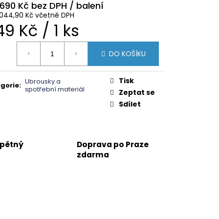
 690 Kč
044,90 Kč včetně DPH
ěrná
49 Kč / 1 ks
na:
DO KOŠÍKU
Tisk
Ubrousky a
gorie
:
spotřební materiál
Zeptat se
Sdílet
zpětný
Doprava po Praze
zdarma