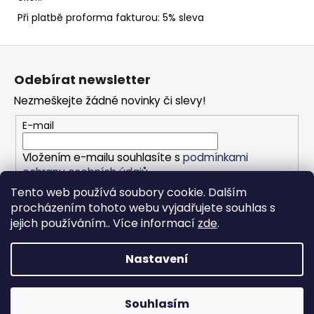
Při platbě proforma fakturou: 5% sleva
Z
á
Odebírat newsletter
p
Nezmeškejte žádné novinky či slevy!
a
t
E-mail
í
Vložením e-mailu souhlasíte s
podmínkami
ochrany osobních údajů
Tento web používá soubory cookie. Dalším
PŘIHLÁSIT SE
procházením tohoto webu vyjadřujete souhlas s
jejich používáním.. Více informací
zde
.
Nastavení
Vytvořil Shoptet
Copyright 2026
Eurogastro e-shop
. Všechna práva
Souhlasím
vyhrazena.