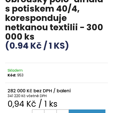
je
a
s potiskem 40/4,
0,0
z
j
koresponduje
5
í
hvězdiček.
netkanou textilii - 300
t
?
000 ks
(0.94 Kč / 1 KS)
HLEDAT
Skladem
Kód:
953
D
o
282 000 Kč
p
341 220 Kč včetně DPH
o
Měrná
0,94 Kč / 1 ks
r
u