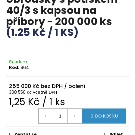
je
a
40/3 s kapsou na
0,0
z
j
příbory - 200 000 ks
5
í
hvězdiček.
(1.25 Kč / 1 KS)
t
?
Skladem
Kód:
964
HLEDAT
255 000 Kč
308 550 Kč včetně DPH
D
Měrná
1,25 Kč / 1 ks
o
p
cena:
o
DO KOŠÍKU
r
u
Zeptat se
Sdílet