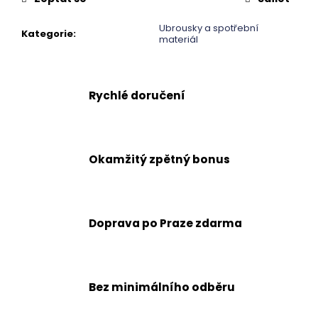
č
u
Ubrousky a spotřební
j
Kategorie
:
materiál
e
m
e
Rychlé doručení
Okamžitý zpětný bonus
Doprava po Praze zdarma
Bez minimálního odběru