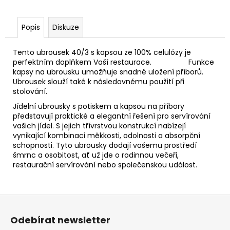
Popis
Diskuze
Tento ubrousek 40/3 s kapsou ze 100% celulózy je
perfektním doplňkem Vaší restaurace. Funkce
kapsy na ubrousku umožňuje snadné uložení příborů.
Ubrousek slouží také k následovnému použití při
stolování.
Jídelní ubrousky s potiskem a kapsou na příbory
představují praktické a elegantní řešení pro servírování
vašich jídel. S jejich třívrstvou konstrukcí nabízejí
vynikající kombinaci měkkosti, odolnosti a absorpční
schopnosti. Tyto ubrousky dodají vašemu prostředí
šmrnc a osobitost, ať už jde o rodinnou večeři,
restaurační servírování nebo společenskou událost.
Z
á
Odebírat newsletter
p