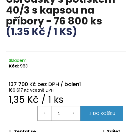
je
a
40/3 s kapsou na
0,0
z
j
příbory - 76 800 ks
5
í
hvězdiček.
(1.35 Kč / 1 KS)
t
?
Skladem
Kód:
963
HLEDAT
137 700 Kč
166 617 Kč včetně DPH
D
Měrná
1,35 Kč / 1 ks
o
p
cena:
o
DO KOŠÍKU
r
u
Zeptat se
Sdílet