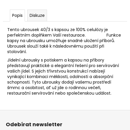
Popis
Diskuze
Tento ubrousek 40/3 s kapsou ze 100% celulózy je
perfektním doplňkem Vaší restaurace. Funkce
kapsy na ubrousku umožňuje snadné uložení příborů.
Ubrousek slouží také k následovnému použití při
stolování.
Jídelní ubrousky s potiskem a kapsou na příbory
představují praktické a elegantní řešení pro servírování
vašich jídel. S jejich třívrstvou konstrukcí nabízejí
vynikající kombinaci měkkosti, odolnosti a absorpční
schopnosti. Tyto ubrousky dodají vašemu prostředí
šmrnc a osobitost, ať už jde o rodinnou večeři,
restaurační servírování nebo společenskou událost.
Z
á
Odebírat newsletter
p