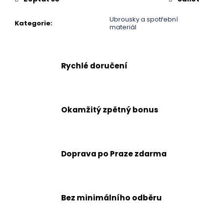
č
u
Ubrousky a spotřební
j
Kategorie
:
materiál
e
m
e
Rychlé doručení
Okamžitý zpětný bonus
Doprava po Praze zdarma
Bez minimálního odběru