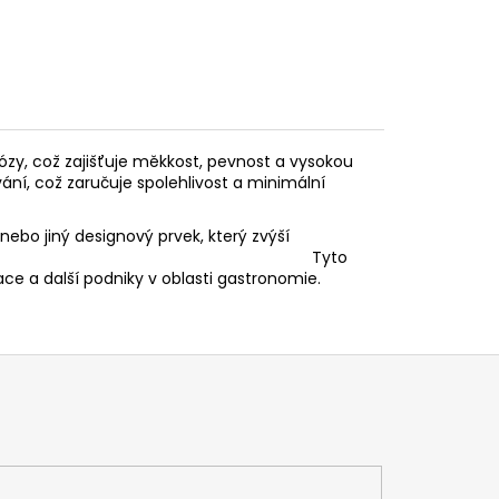
zy, což zajišťuje měkkost, pevnost a vysokou
vání, což zaručuje spolehlivost a minimální
ebo jiný designový prvek, který zvýší
profesionálnímu dojmu. Tyto
ace a další podniky v oblasti gastronomie.