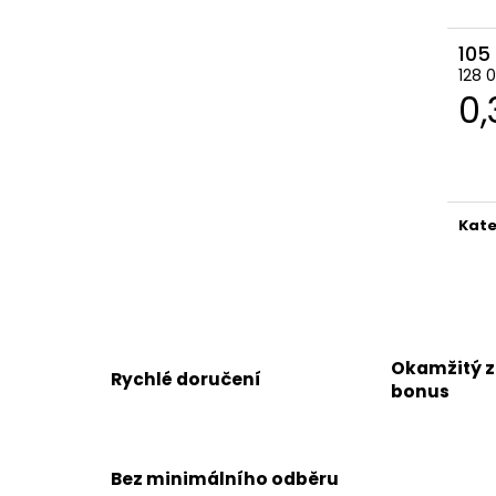
105
128 
M
0,
ce
Kate
Okamžitý 
Rychlé doručení
bonus
Bez minimálního odběru