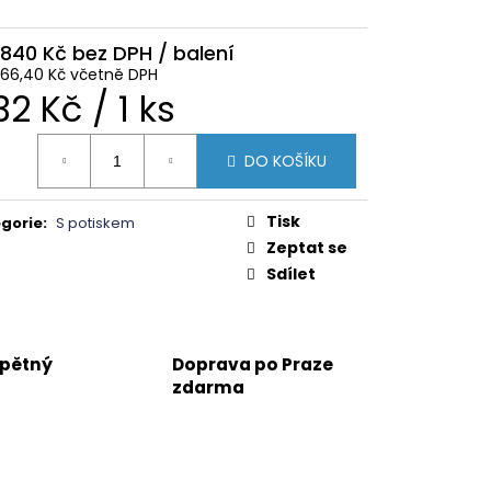
 840 Kč
066,40 Kč včetně DPH
ěrná
32 Kč / 1 ks
na:
DO KOŠÍKU
Tisk
gorie
:
S potiskem
Zeptat se
Sdílet
zpětný
Doprava po Praze
zdarma