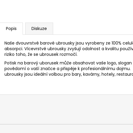
Popis
Diskuze
Naše dvouvrstvé barové ubrousky jsou vyrobeny ze 100% celuló
absorpci. Vícevrstvé ubrousky zvyšují odolnost a kvalitu použí
riziko toho, že se ubrousek rozmočí.
Potisk na barový uborusek může obsahovat vaše logo, slogan n
povědomí o vaší značce a přispěje k 
ubrousky jsou ideální volbou pro bary, kavárny, hotely, restaur