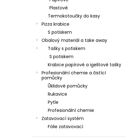
l
Plastové
Termokotoučky do kasy
Pizza krabice
S potiskem
Obalový materiál a take away
Tašky s potiskem
S potiskem
Krabice papírové a igelitové tašky
Profesionální chemie a čistící
pomůcky
Ůklidové pomůcky
Rukavice
Pytle
Profesionální chemie
Zatavovací systém
Fólie zatavovací