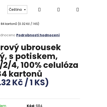
Hledat
Přihlášení
Nákupní
 Boch
Tvrzené gastro sklo
Luxusní příbory pr
Čeština
- 84 kartonů
(0.32 Kč / 1 KS)
košík
rné
odnoceno
Podrobnosti hodnocení
cení
rový ubrousek
ktu
lý, s potiskem,
/2/4, 100% celulóza
ček.
84 kartonů
.32 Kč / 1 KS)
adem
Kód:
684