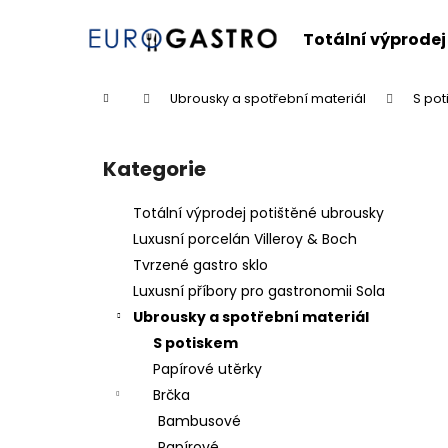
K
Přejít
na
o
Totální výprodej
obsah
Zpět
Zpět
š
do
do
í
Domů
Ubrousky a spotřební materiál
S po
k
obchodu
obchodu
P
o
Kategorie
Přeskočit
s
kategorie
t
Totální výprodej potištěné ubrousky
r
Luxusní porcelán Villeroy & Boch
a
Tvrzené gastro sklo
n
Luxusní příbory pro gastronomii Sola
n
Ubrousky a spotřební materiál
í
S potiskem
p
Papírové utěrky
a
Brčka
n
Bambusové
e
Papírové