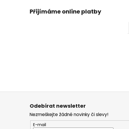
Přijímáme online platby
Z
á
Odebírat newsletter
p
Nezmeškejte žádné novinky či slevy!
a
t
E-mail