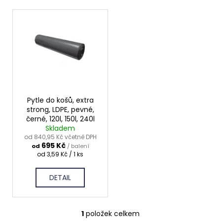
p
a
V
r
j
ý
o
í
p
d
t
i
u
?
s
k
p
t
r
ů
o
Pytle do košů, extra
strong, LDPE, pevné,
d
HLEDAT
černé, 120l, 150l, 240l
u
Skladem
od 840,95 Kč včetně DPH
k
695 Kč
od
/ balení
t
Měrná
od 3,59 Kč / 1 ks
D
cena:
ů
o
p
DETAIL
o
r
u
1
položek celkem
O