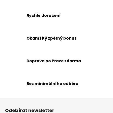
č
v
u
l
j
á
Rychlé doručení
e
d
m
a
e
c
í
Okamžitý zpětný bonus
p
r
v
k
Doprava po Praze zdarma
y
v
ý
p
Bez minimálního odběru
i
s
u
Z
á
Odebírat newsletter