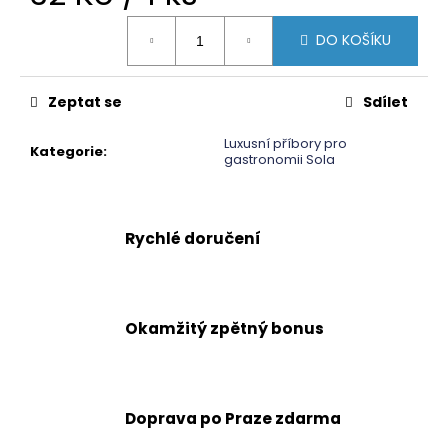
č
u
cena:
DO KOŠÍKU
j
e
m
Zeptat se
Sdílet
e
Luxusní příbory pro
Kategorie
:
gastronomii Sola
Rychlé doručení
Okamžitý zpětný bonus
Doprava po Praze zdarma