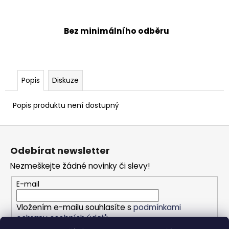
Bez minimálního odběru
Popis
Diskuze
Popis produktu není dostupný
Z
á
Odebírat newsletter
p
Nezmeškejte žádné novinky či slevy!
a
t
E-mail
í
Vložením e-mailu souhlasíte s
podmínkami
ochrany osobních údajů