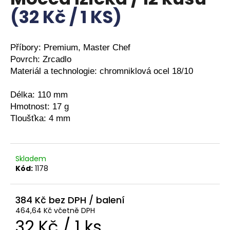
je
(32 Kč / 1 KS)
a
0,0
z
j
5
í
hvězdiček.
Příbory: Premium, Master Chef

t
Povrch: Zrcadlo

?
Materiál a technologie: chromniklová ocel 18/10

Délka: 110 mm

Hmotnost: 17 g

Tloušťka: 4 mm
HLEDAT
Skladem
D
Kód:
1178
o
p
o
384 Kč
r
464,64 Kč včetně DPH
u
Měrná
32 Kč / 1 ks