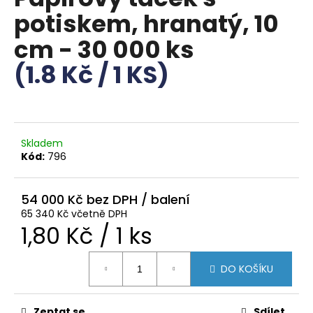
je
a
potiskem, hranatý, 10
0,0
z
j
cm - 30 000 ks
5
í
hvězdiček.
(1.8 Kč / 1 KS)
t
?
Skladem
Kód:
796
HLEDAT
54 000 Kč
65 340 Kč včetně DPH
D
Měrná
1,80 Kč / 1 ks
o
p
cena:
o
DO KOŠÍKU
r
u
Zeptat se
Sdílet