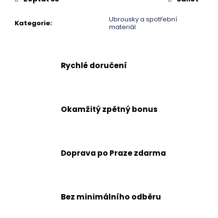
č
u
Ubrousky a spotřební
j
Kategorie
:
materiál
e
m
e
Rychlé doručení
Okamžitý zpětný bonus
Doprava po Praze zdarma
Bez minimálního odběru