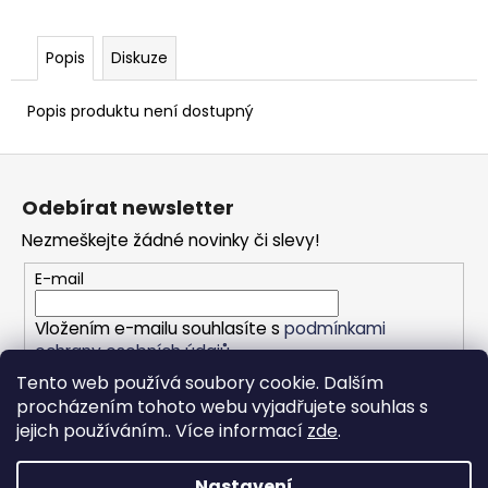
Popis
Diskuze
Popis produktu není dostupný
Z
á
Odebírat newsletter
p
Nezmeškejte žádné novinky či slevy!
a
t
E-mail
í
Vložením e-mailu souhlasíte s
podmínkami
ochrany osobních údajů
Tento web používá soubory cookie. Dalším
PŘIHLÁSIT SE
procházením tohoto webu vyjadřujete souhlas s
jejich používáním.. Více informací
zde
.
Nastavení