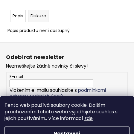
Popis
Diskuze
Popis produktu není dostupný
Z
á
Odebírat newsletter
p
Nezmeškejte žádné novinky či slevy!
a
t
E-mail
í
Vložením e-mailu souhlasíte s
podmínkami
ochrany osobních údajů
Tento web používá soubory cookie. Dalším
PŘIHLÁSIT SE
procházením tohoto webu vyjadřujete souhlas s
jejich používáním.. Více informací
zde
.
Nastavení