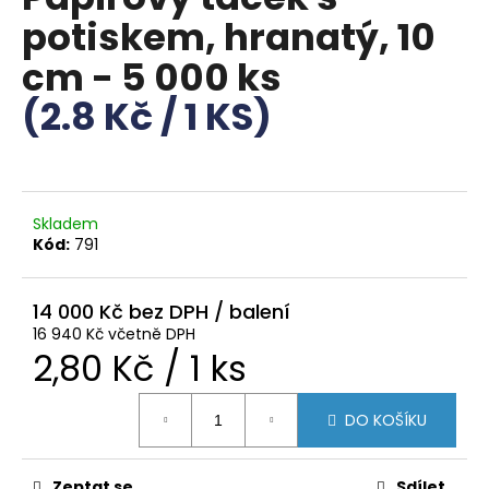
je
a
potiskem, hranatý, 10
0,0
z
j
cm - 5 000 ks
5
í
hvězdiček.
(2.8 Kč / 1 KS)
t
?
Skladem
Kód:
791
HLEDAT
14 000 Kč
16 940 Kč včetně DPH
D
Měrná
2,80 Kč / 1 ks
o
p
cena:
o
DO KOŠÍKU
r
u
Zeptat se
Sdílet