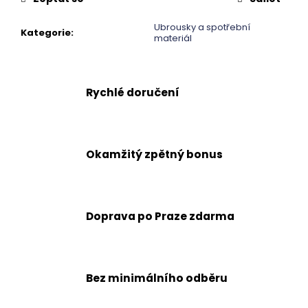
č
u
Ubrousky a spotřební
j
Kategorie
:
materiál
e
m
e
Rychlé doručení
Okamžitý zpětný bonus
Doprava po Praze zdarma
Bez minimálního odběru