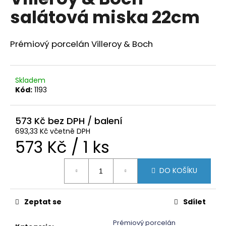
je
a
salátová miska 22cm
0,0
z
j
5
í
hvězdiček.
Prémiový porcelán Villeroy & Boch
t
?
Skladem
Kód:
1193
HLEDAT
573 Kč
693,33 Kč včetně DPH
Měrná
573 Kč / 1 ks
D
cena:
o
DO KOŠÍKU
p
o
Zeptat se
Sdílet
r
u
Prémiový porcelán