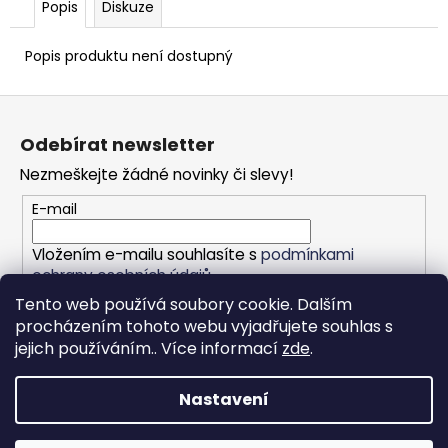
Popis
Diskuze
Popis produktu není dostupný
Z
á
Odebírat newsletter
p
Nezmeškejte žádné novinky či slevy!
a
t
E-mail
í
Vložením e-mailu souhlasíte s
podmínkami
ochrany osobních údajů
Tento web používá soubory cookie. Dalším
procházením tohoto webu vyjadřujete souhlas s
PŘIHLÁSIT SE
jejich používáním.. Více informací
zde
.
Nastavení
Vytvořil Shoptet
Copyright 2026
Eurogastro e-shop
. Všechna práva