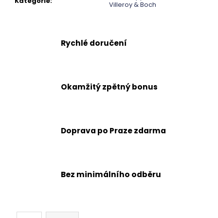
č
Kategorie
:
Villeroy & Boch
u
j
e
m
Rychlé doručení
e
Okamžitý zpětný bonus
Doprava po Praze zdarma
Bez minimálního odběru