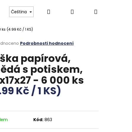
Hledat
Přihlášení
Nákupní
 Boch
Tvrzené gastro sklo
Luxusní příbory pr
Čeština
0 ks
(4.99 Kč / 1 KS)
košík
rné
odnoceno
Podrobnosti hodnocení
cení
ška papírová,
ktu
ědá s potiskem,
x17x27 - 6 000 ks
ček.
.99 Kč / 1 KS)
adem
Kód:
863