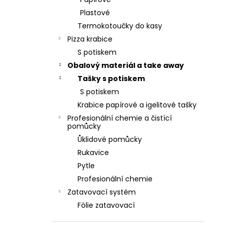
l
Plastové
Termokotoučky do kasy
Pizza krabice
S potiskem
Obalový materiál a take away
Tašky s potiskem
S potiskem
Krabice papírové a igelitové tašky
Profesionální chemie a čistící
pomůcky
Ůklidové pomůcky
Rukavice
Pytle
Profesionální chemie
Zatavovací systém
Fólie zatavovací