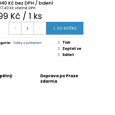
940 Kč
27,40 Kč včetně DPH
ěrná
99 Kč / 1 ks
na:
DO KOŠÍKU
Tisk
gorie
:
Tašky s potiskem
Zeptat se
Sdílet
zpětný
Doprava po Praze
zdarma