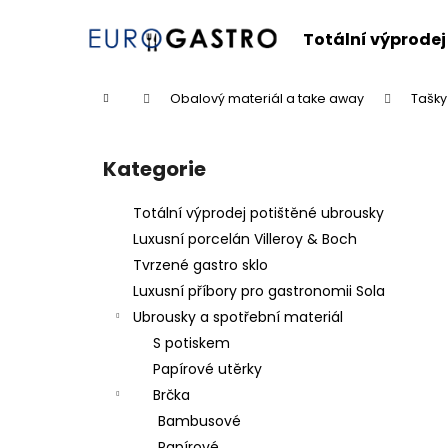
K
Přejít
na
o
Totální výprodej
obsah
Zpět
Zpět
š
do
do
í
Domů
Obalový materiál a take away
Tašky
k
obchodu
obchodu
P
o
Kategorie
Přeskočit
s
kategorie
t
Totální výprodej potištěné ubrousky
r
Luxusní porcelán Villeroy & Boch
a
Tvrzené gastro sklo
n
Luxusní příbory pro gastronomii Sola
n
Ubrousky a spotřební materiál
í
S potiskem
p
Papírové utěrky
a
Brčka
n
Bambusové
e
Papírové