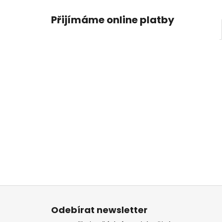
Přijímáme online platby
Z
á
Odebírat newsletter
p