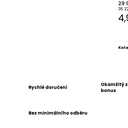
29 
36 2
M
4,
ce
Kate
Okamžitý 
Rychlé doručení
bonus
Bez minimálního odběru