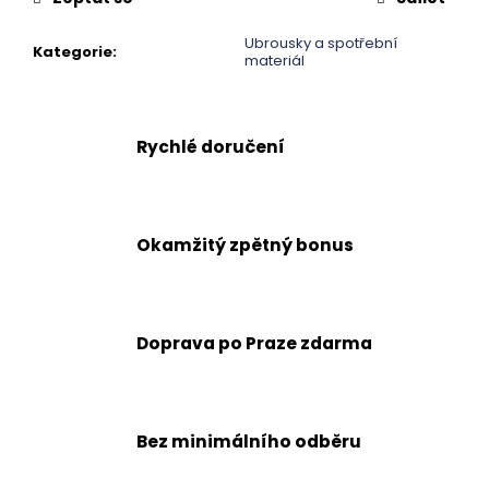
č
u
Ubrousky a spotřební
j
Kategorie
:
materiál
e
m
e
Rychlé doručení
Okamžitý zpětný bonus
Doprava po Praze zdarma
Bez minimálního odběru