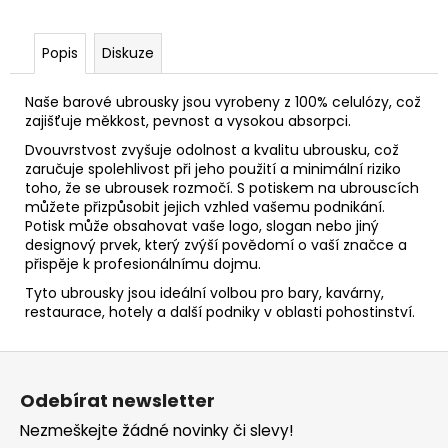
Popis
Diskuze
Naše barové ubrousky jsou vyrobeny z 100% celulózy, což
zajišťuje měkkost, pevnost a vysokou absorpci.
Dvouvrstvost zvyšuje odolnost a kvalitu ubrousku, což
zaručuje spolehlivost při jeho použití a minimální riziko
toho, že se ubrousek rozmočí. S potiskem na ubrouscích
můžete přizpůsobit jejich vzhled vašemu podnikání.
Potisk může obsahovat vaše logo, slogan nebo jiný
designový prvek, který zvýší povědomí o vaší značce a
přispěje k profesionálnímu dojmu.
Tyto ubrousky jsou ideální volbou pro bary, kavárny,
restaurace, hotely a další podniky v oblasti pohostinství.
Z
á
Odebírat newsletter
p
Nezmeškejte žádné novinky či slevy!
a