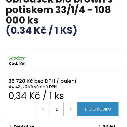
je
a
potiskem 33/1/4 - 108
0,0
z
j
000 ks
5
í
hvězdiček.
(0.34 Kč / 1 KS)
t
?
Skladem
Kód:
885
HLEDAT
36 720 Kč
44 431,20 Kč včetně DPH
D
Měrná
0,34 Kč / 1 ks
o
p
cena:
o
DO KOŠÍKU
r
u
Zeptat se
Sdílet