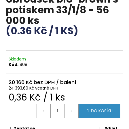
je
a
potiskem 33/1/8 - 56
0,0
z
j
000 ks
5
í
hvězdiček.
(0.36 Kč / 1 KS)
t
?
Skladem
Kód:
908
HLEDAT
20 160 Kč
24 393,60 Kč včetně DPH
D
Měrná
0,36 Kč / 1 ks
o
p
cena:
o
DO KOŠÍKU
r
u
Zeptat se
Sdílet