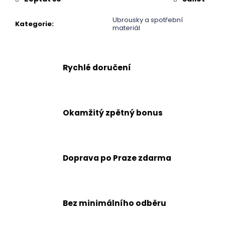
č
u
Ubrousky a spotřební
j
Kategorie
:
materiál
e
m
e
Rychlé doručení
Okamžitý zpětný bonus
Doprava po Praze zdarma
Bez minimálního odběru