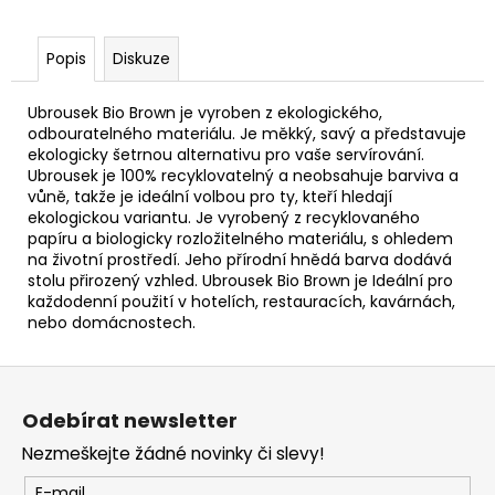
Popis
Diskuze
Ubrousek Bio Brown je vyroben z ekologického,
odbouratelného materiálu. Je měkký, savý a představuje
ekologicky šetrnou alternativu pro vaše servírování.
Ubrousek je 100% recyklovatelný a neobsahuje barviva a
vůně, takže je ideální volbou pro ty, kteří hledají
ekologickou variantu. Je vyrobený z recyklovaného
papíru a biologicky rozložitelného materiálu, s ohledem
na životní prostředí. Jeho přírodní hnědá barva dodává
stolu přirozený vzhled. Ubrousek Bio Brown je Ideální pro
každodenní použití v hotelích, restauracích, kavárnách,
nebo domácnostech.
Z
á
Odebírat newsletter
p
Nezmeškejte žádné novinky či slevy!
a
t
E-mail