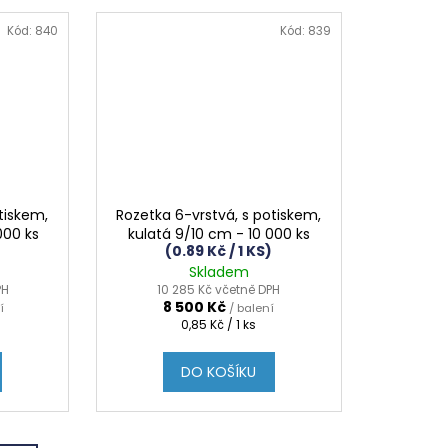
Kód:
840
Kód:
839
tiskem,
Rozetka 6-vrstvá, s potiskem,
000 ks
kulatá 9/10 cm - 10 000 ks
(0.89 Kč / 1 KS)
Skladem
PH
10 285 Kč včetně DPH
8 500 Kč
í
/ balení
Měrná
0,85 Kč / 1 ks
cena:
DO KOŠÍKU