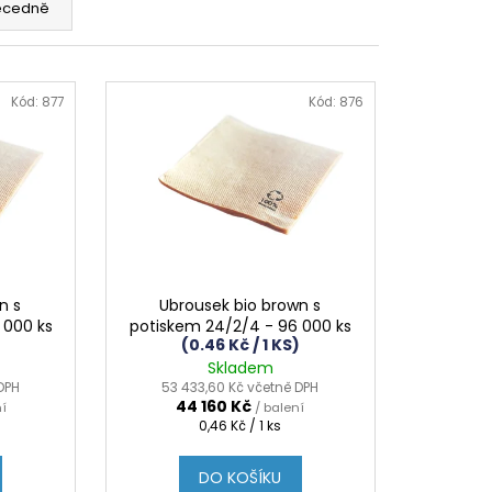
ecedně
Kód:
877
Kód:
876
n s
Ubrousek bio brown s
 000 ks
potiskem 24/2/4 - 96 000 ks
(0.46 Kč / 1 KS)
Skladem
DPH
53 433,60 Kč včetně DPH
44 160 Kč
ní
/ balení
Měrná
0,46 Kč / 1 ks
cena:
DO KOŠÍKU