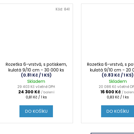
Kód:
841
Rozetka 6-vrstvá, s potiskem,
Rozetka 6-vrstvá, s po
kulatá 9/10 cm - 30 000 ks
kulatá 9/10 cm - 20 
(0.81 Kč / 1 KS)
(0.83 Kč / 1 KS)
Skladem
Skladem
29 403 Kč včetně DPH
20 086 Kč včetně D
24 300 Kč
16 600 Kč
/ balení
/ balen
Měrná
Měrná
0,81 Kč / 1 ks
0,83 Kč / 1 ks
cena:
cena:
DO KOŠÍKU
DO KOŠÍKU