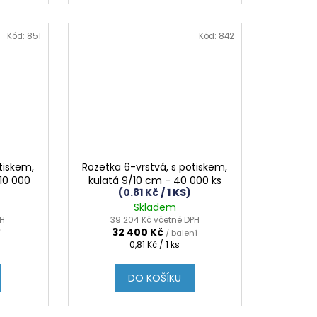
Kód:
851
Kód:
842
tiskem,
Rozetka 6-vrstvá, s potiskem,
 10 000
kulatá 9/10 cm - 40 000 ks
(0.81 Kč / 1 KS)
Skladem
PH
39 204 Kč včetně DPH
32 400 Kč
í
/ balení
Měrná
0,81 Kč / 1 ks
cena:
DO KOŠÍKU