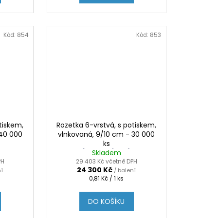
Kód:
854
Kód:
853
tiskem,
Rozetka 6-vrstvá, s potiskem,
 40 000
vlnkovaná, 9/10 cm - 30 000
ks
(0.81 Kč / 1 KS)
Skladem
PH
29 403 Kč včetně DPH
24 300 Kč
ní
/ balení
Měrná
0,81 Kč / 1 ks
cena:
DO KOŠÍKU