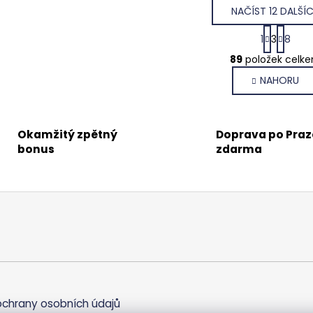
NAČÍST 12 DALŠÍ
S
1
3
8
t
O
r
89
položek celk
v
á
NAHORU
l
n
k
á
o
d
v
a
Okamžitý zpětný
Doprava po Praz
á
c
bonus
zdarma
n
í
í
p
r
v
k
y
v
ý
p
i
chrany osobních údajů