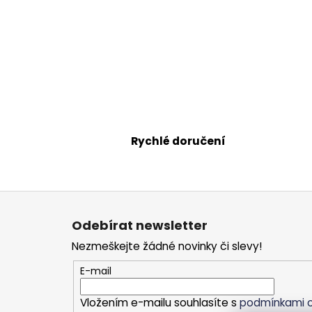
Rychlé doručení
Z
á
Odebírat newsletter
p
Nezmeškejte žádné novinky či slevy!
a
t
E-mail
í
Vložením e-mailu souhlasíte s
podmínkami o