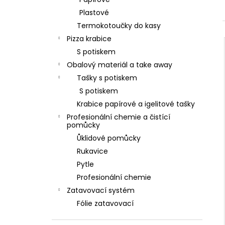
l
Plastové
Termokotoučky do kasy
Pizza krabice
S potiskem
Obalový materiál a take away
Tašky s potiskem
S potiskem
Krabice papírové a igelitové tašky
Profesionální chemie a čistící
pomůcky
Ůklidové pomůcky
Rukavice
Pytle
Profesionální chemie
Zatavovací systém
Fólie zatavovací