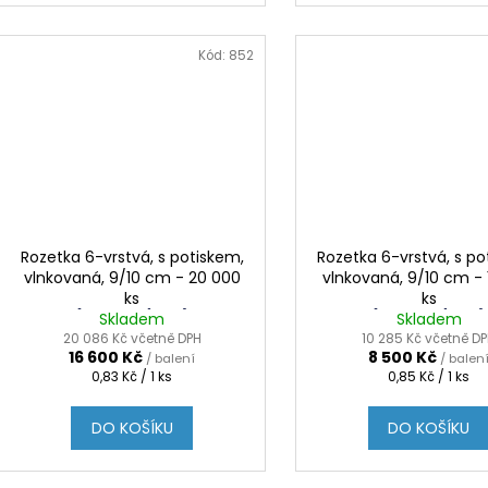
Kód:
852
Rozetka 6-vrstvá, s potiskem,
Rozetka 6-vrstvá, s po
vlnkovaná, 9/10 cm - 20 000
vlnkovaná, 9/10 cm -
ks
ks
(0.83 Kč / 1 KS)
(0.85 Kč / 1 KS)
Skladem
Skladem
20 086 Kč včetně DPH
10 285 Kč včetně D
16 600 Kč
8 500 Kč
/ balení
/ balen
Měrná
Měrná
0,83 Kč / 1 ks
0,85 Kč / 1 ks
cena:
cena:
DO KOŠÍKU
DO KOŠÍKU