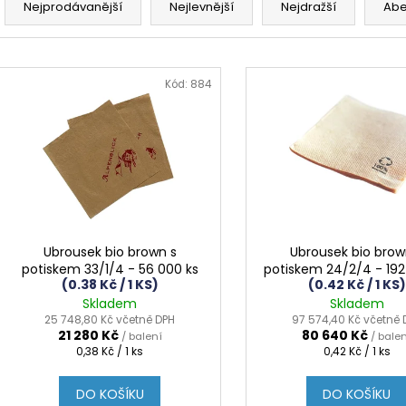
a
Nejprodávanější
Nejlevnější
Nejdražší
Ab
z
e
V
n
ý
Kód:
884
í
p
p
i
r
s
o
p
d
r
u
o
k
d
Ubrousek bio brown s
Ubrousek bio brow
t
potiskem 33/1/4 - 56 000 ks
potiskem 24/2/4 - 192
u
(0.38 Kč / 1 KS)
(0.42 Kč / 1 KS)
ů
k
Skladem
Skladem
t
25 748,80 Kč včetně DPH
97 574,40 Kč včetně 
21 280 Kč
80 640 Kč
/ balení
/ bale
ů
Měrná
Měrná
0,38 Kč / 1 ks
0,42 Kč / 1 ks
cena:
cena:
DO KOŠÍKU
DO KOŠÍKU