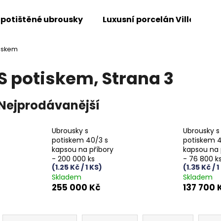
 potištěné ubrousky
Luxusní porcelán Villeroy &
tiskem
Co potřebujete najít?
S potiskem
, Strana 3
HLEDAT
Nejprodávanější
Ubrousky s
Ubrousky s
Doporučujeme
potiskem 40/3 s
potiskem 4
kapsou na příbory
kapsou na 
- 200 000 ks
- 76 800 k
(1.25 Kč / 1 KS)
(1.35 Kč / 1
Skladem
Skladem
255 000 Kč
137 700 
Ř