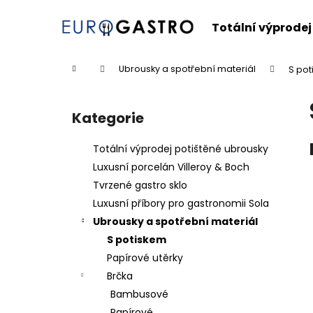
K
Přejít
na
o
Totální výprodej
obsah
Zpět
Zpět
š
do
do
í
Domů
Ubrousky a spotřební materiál
S po
k
obchodu
obchodu
P
o
Kategorie
Přeskočit
s
kategorie
t
Totální výprodej potištěné ubrousky
r
Luxusní porcelán Villeroy & Boch
a
Tvrzené gastro sklo
n
Luxusní příbory pro gastronomii Sola
n
Ubrousky a spotřební materiál
í
S potiskem
p
Papírové utěrky
a
Brčka
n
Bambusové
e
Papírové