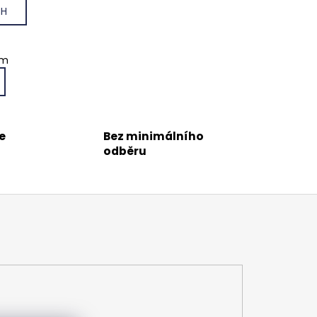
CH
em
e
Bez minimálního
odběru