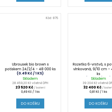
Kód:
875
Ubrousek bio brown s
Rozetka 6-vrstvá, s po
potiskem 24/2/4 - 48 000 ks
vlnkovaná, 9/10 cm -
(0.49 Kč / 1 KS)
ks
(0.81 Kč / 1 KS)
Skladem
Skladem
28 459,20 Kč včetně DPH
39 204 Kč včetně D
23 520 Kč
32 400 Kč
/ balení
/ bale
Měrná
Měrná
0,49 Kč / 1 ks
0,81 Kč / 1 ks
cena:
cena:
DO KOŠÍKU
DO KOŠÍKU