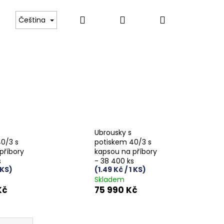
Hledat
Přihlášení
Nákupní
 Boch
Tvrzené gastro sklo
Luxusní příbory pr
Čeština
košík
Ubrousky s
0/3 s
potiskem 40/3 s
příbory
kapsou na příbory
s
- 38 400 ks
 KS)
(1.49 Kč / 1 KS)
Skladem
Kč
75 990 Kč